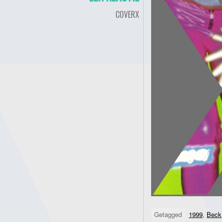
COVERX
Getagged
1999
,
Beck