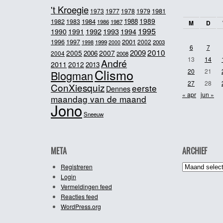
't Kroegie
1981
1973
1977
1978
1979
1989
1984
1988
1982
1983
1986
1987
M
D
1995
1992
1993
1990
1991
1994
2001
1996
1997
2002
1998
1999
2003
2000
6
7
2010
2009
2005
2007
2006
2004
2008
13
14
André
2011
2012
2013
Clismo
20
21
Blogman
27
28
ConXiesquiz
eerste
Dennes
« apr
jun »
maandag van de maand
Jono
Sneeuw
META
ARCHIEF
Archief
Registreren
Login
Vermeldingen feed
Reacties feed
WordPress.org