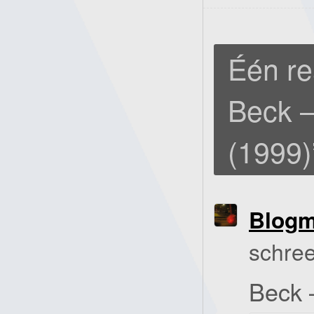
Één re
Beck –
(1999)
Blog
schree
Beck 