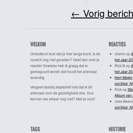
←
Vorig berich
WELKOM
REACTIES
Ontzettend leuk dat je hier langs komt. Is de
clismo
op
A
coverX nog niet geraden? Geef dan snel je
het Jaar 2
reactie! Sowieso heb ik graag dat er
Rick B
op
A
gereaguurd wordt; dat houdt het allemaal
het Jaar 2
levendig.
Herr Meijer
conXies’ A
Vergeet daarbij alsjeblieft niet dat ik dit
Rick
op
Ste
allemaal voor de gezelligheid doe. Dus
Album van 
kennen we elkaar nog niet? Stel je voor!
Joes Beere
conXies’ A
TAGS
HISTORIE