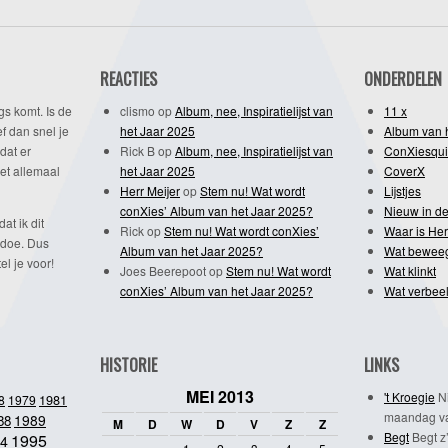
REACTIES
ONDERDELEN
gs komt. Is de
clismo
op
Album, nee, Inspiratielijst van
11 x
f dan snel je
het Jaar 2025
Album van 
dat er
Rick B
op
Album, nee, Inspiratielijst van
ConXiesqui
et allemaal
het Jaar 2025
CoverX
Herr Meijer
op
Stem nu! Wat wordt
Lijstjes
conXies’ Album van het Jaar 2025?
Nieuw in de
dat ik dit
Rick
op
Stem nu! Wat wordt conXies’
Waar is Her
 doe. Dus
Album van het Jaar 2025?
Wat bewee
l je voor!
Joes Beerepoot
op
Stem nu! Wat wordt
Wat klinkt
conXies’ Album van het Jaar 2025?
Wat verbeel
HISTORIE
LINKS
MEI 2013
't Kroegie
Ni
1981
8
1979
maandag va
1989
88
M
D
W
D
V
Z
Z
Begt
Begt z’
1995
4