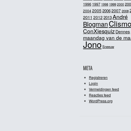
200
1996
1997
1998
1999
2000
2005
2007
2006
2004
2008
André
2011
2012
2013
Clism
Blogman
ConXiesquiz
Dennes
maandag van de ma
Jono
Sneeuw
META
Registreren
Login
Vermeldingen feed
Reacties feed
WordPress.org