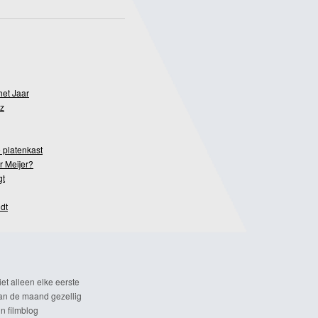
het Jaar
z
 platenkast
r Meijer?
gt
dt
et alleen elke eerste
n de maand gezellig
n filmblog