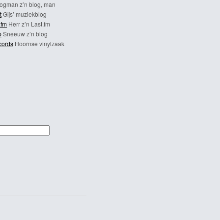
ogman z’n blog, man
t
Gijs’ muziekblog
.fm
Herr z’n Last.fm
p
Sneeuw z’n blog
cords
Hoornse vinylzaak