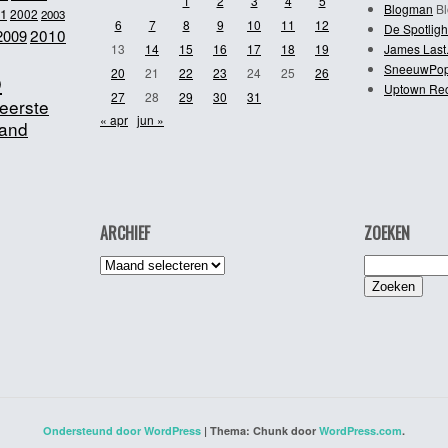
1
2
3
4
5
Blogman
Bl
1
2002
2003
6
7
8
9
10
11
12
De Spotligh
2010
2009
13
14
15
16
17
18
19
James Last
SneeuwPo
o
20
21
22
23
24
25
26
Uptown Re
27
28
29
30
31
eerste
« apr
jun »
and
ARCHIEF
ZOEKEN
Archief
Zoeken
naar:
Ondersteund door WordPress
|
Thema: Chunk door
WordPress.com
.