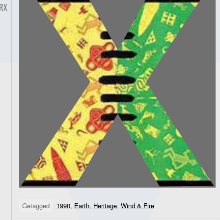
RX
Getagged
1990
,
Earth
,
Heritage
,
Wind & Fire