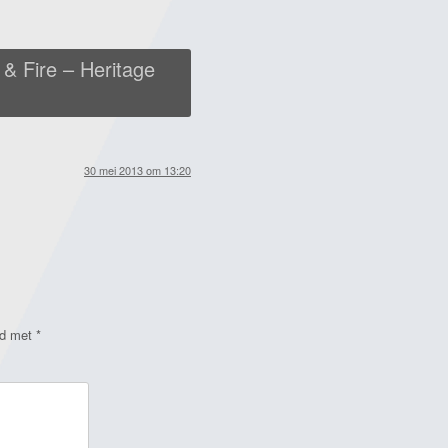
& Fire – Heritage
30 mei 2013 om 13:20
rd met
*