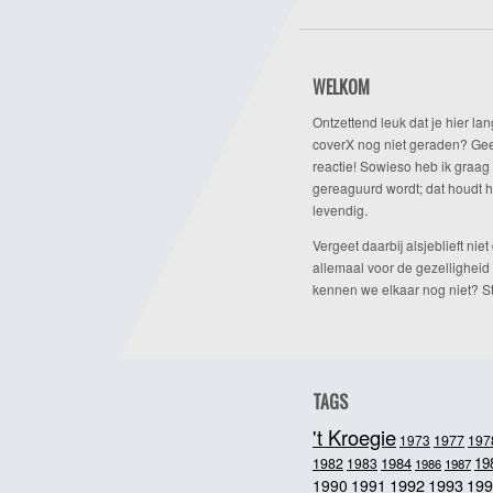
WELKOM
Ontzettend leuk dat je hier lan
coverX nog niet geraden? Gee
reactie! Sowieso heb ik graag 
gereaguurd wordt; dat houdt h
levendig.
Vergeet daarbij alsjeblieft niet 
allemaal voor de gezelligheid
kennen we elkaar nog niet? Ste
TAGS
't Kroegie
1973
1977
197
1984
19
1982
1983
1986
1987
1992
1993
1990
1991
199