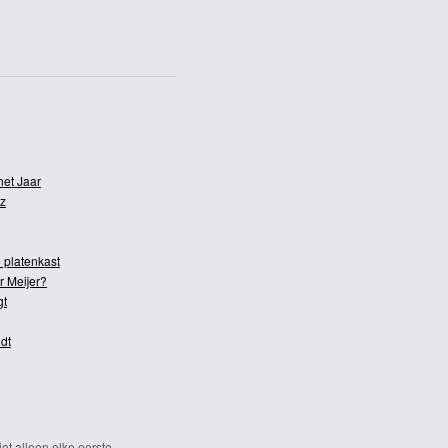
het Jaar
z
 platenkast
r Meijer?
gt
dt
et alleen elke eerste