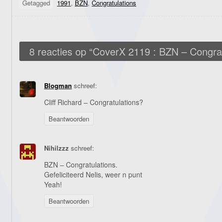
Getagged
1991
,
BZN
,
Congratulations
8 reacties op “
CoverX 2119 : BZN – Congrat
Blogman
schreef:
Cliff Richard – Congratulations?
Beantwoorden
Nihilzzz
schreef:
BZN – Congratulations.
Gefeliciteerd Nelis, weer n punt
Yeah!
Beantwoorden