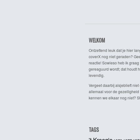
WELKOM
Ontzettend leuk dat je hier lan
coverX nog niet geraden? Gee
reactie! Sowieso heb ik graag 
gereaguurd wordt; dat houdt h
levendig.
Vergeet daarbij alsjeblieft niet 
allemaal voor de gezelligheid
kennen we elkaar nog niet? Ste
TAGS
't Kroegie