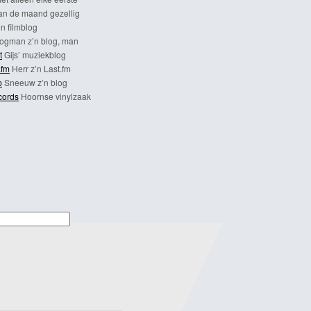
n de maand gezellig
n filmblog
ogman z’n blog, man
t
Gijs’ muziekblog
.fm
Herr z’n Last.fm
p
Sneeuw z’n blog
cords
Hoornse vinylzaak