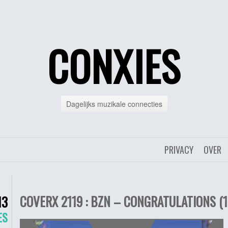
CONXIES
Dagelijks muzikale connecties
PRIVACY
OVER
COVERX 2119 : BZN – CONGRATULATIONS (1
13
ES