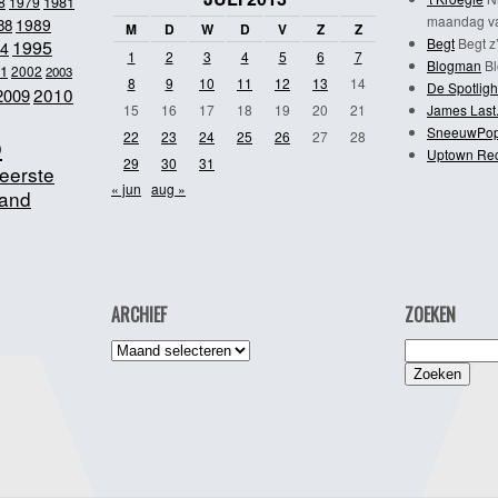
1981
8
1979
maandag va
1989
88
M
D
W
D
V
Z
Z
Begt
Begt z’
1995
4
1
2
3
4
5
6
7
Blogman
Bl
1
2002
2003
8
9
10
11
12
13
14
De Spotligh
2010
2009
15
16
17
18
19
20
21
James Last
SneeuwPo
o
22
23
24
25
26
27
28
Uptown Re
29
30
31
eerste
« jun
aug »
and
ARCHIEF
ZOEKEN
Archief
Zoeken
naar: