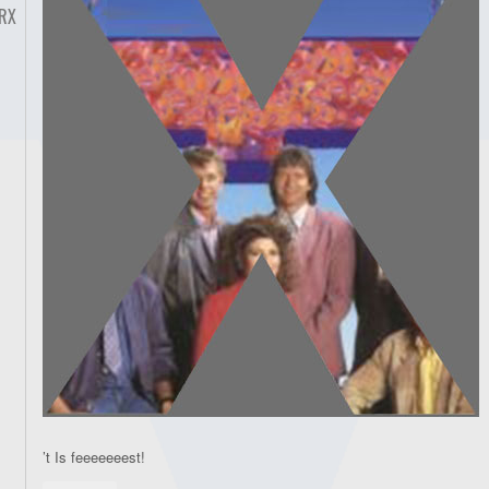
RX
’t Is feeeeeeest!