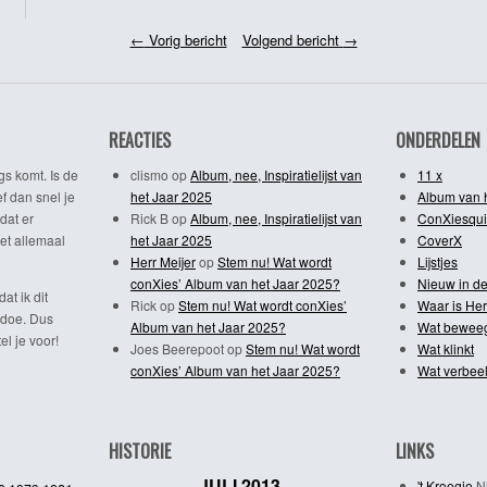
←
Vorig bericht
Volgend bericht
→
REACTIES
ONDERDELEN
gs komt. Is de
clismo
op
Album, nee, Inspiratielijst van
11 x
f dan snel je
het Jaar 2025
Album van 
dat er
Rick B
op
Album, nee, Inspiratielijst van
ConXiesqui
et allemaal
het Jaar 2025
CoverX
Herr Meijer
op
Stem nu! Wat wordt
Lijstjes
conXies’ Album van het Jaar 2025?
Nieuw in de
dat ik dit
Rick
op
Stem nu! Wat wordt conXies’
Waar is Her
 doe. Dus
Album van het Jaar 2025?
Wat bewee
l je voor!
Joes Beerepoot
op
Stem nu! Wat wordt
Wat klinkt
conXies’ Album van het Jaar 2025?
Wat verbeel
HISTORIE
LINKS
JULI 2013
't Kroegie
Ni