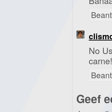
Bana
Bean
clism
No Us
carne
Bean
Geef e