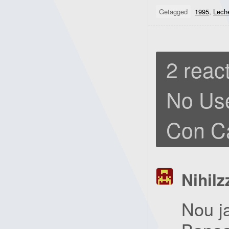
Getagged
1995
,
Lech
2 react
No Use
Con C
Nihilz
Nou j