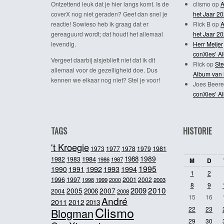
Ontzettend leuk dat je hier langs komt. Is de
clismo
op
A
coverX nog niet geraden? Geef dan snel je
het Jaar 2
reactie! Sowieso heb ik graag dat er
Rick B
op
A
gereaguurd wordt; dat houdt het allemaal
het Jaar 2
levendig.
Herr Meijer
conXies’ A
Vergeet daarbij alsjeblieft niet dat ik dit
Rick
op
Ste
allemaal voor de gezelligheid doe. Dus
Album van 
kennen we elkaar nog niet? Stel je voor!
Joes Beere
conXies’ A
TAGS
HISTORIE
't Kroegie
1981
1973
1977
1978
1979
1989
1984
1988
1982
1983
1986
1987
M
D
1995
1992
1993
1990
1991
1994
1
2
2001
1996
1997
2002
1998
1999
2003
2000
8
9
2010
2009
2005
2007
2006
2004
2008
15
16
André
2011
2012
2013
Clismo
22
23
Blogman
29
30