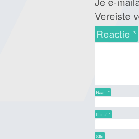
Je e-mail
Vereiste 
Reactie
*
Naam
*
E-mail
*
Site