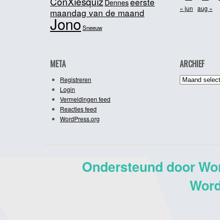
ConXiesquiz
eerste
Dennes
« jun
aug »
maandag van de maand
Jono
Sneeuw
META
ARCHIEF
Archief
Registreren
Login
Vermeldingen feed
Reacties feed
WordPress.org
Ondersteund door Wo
Word