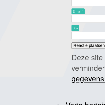
E-mail
*
Site
Deze site
verminde
gegevens
←
Vorig berich