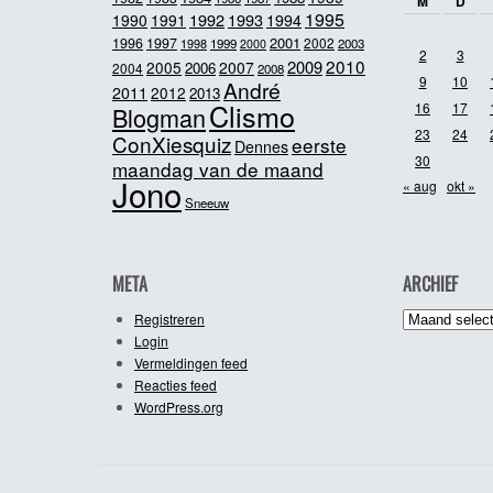
M
D
1995
1992
1993
1990
1991
1994
2001
1996
1997
2002
1998
1999
2003
2000
2
3
2010
2009
2005
2007
2006
2004
2008
9
10
André
2011
2012
2013
Clismo
16
17
Blogman
23
24
ConXiesquiz
eerste
Dennes
30
maandag van de maand
Jono
« aug
okt »
Sneeuw
META
ARCHIEF
Archief
Registreren
Login
Vermeldingen feed
Reacties feed
WordPress.org