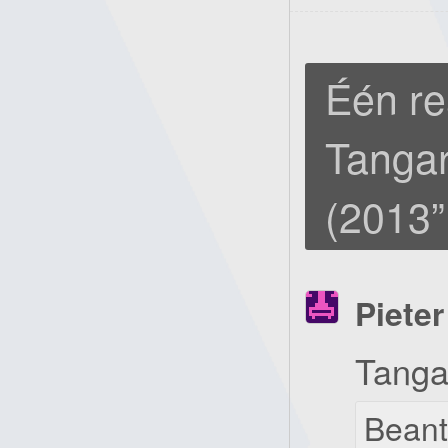
Één re
Tangar
(2013
”
Pieter
Tanga
Bean