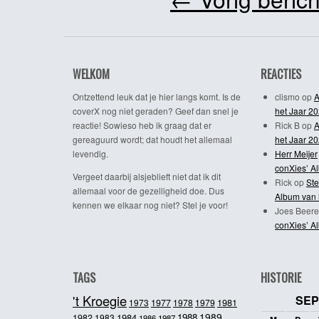
WELKOM
REACTIES
Ontzettend leuk dat je hier langs komt. Is de
clismo
op
A
coverX nog niet geraden? Geef dan snel je
het Jaar 2
reactie! Sowieso heb ik graag dat er
Rick B
op
A
gereaguurd wordt; dat houdt het allemaal
het Jaar 2
levendig.
Herr Meijer
conXies’ A
Vergeet daarbij alsjeblieft niet dat ik dit
Rick
op
Ste
allemaal voor de gezelligheid doe. Dus
Album van 
kennen we elkaar nog niet? Stel je voor!
Joes Beere
conXies’ A
TAGS
HISTORIE
't Kroegie
SEP
1981
1973
1977
1978
1979
1989
1984
1988
1982
1983
1986
1987