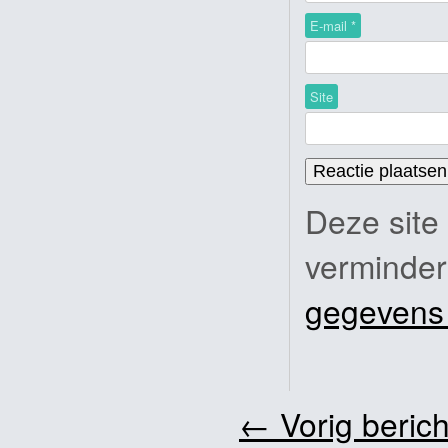
E-mail
*
Site
Deze site
verminde
gegevens
←
Vorig berich