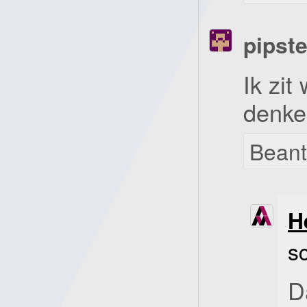
pipste
Ik zit
denke
Bean
H
s
D