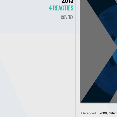
4 REACTIES
COVERX
Getagged
2006
,
Silen