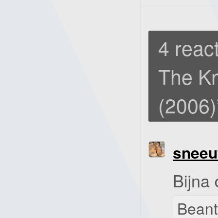
4 react
The Kn
(2006)
snee
Bijna
Bean