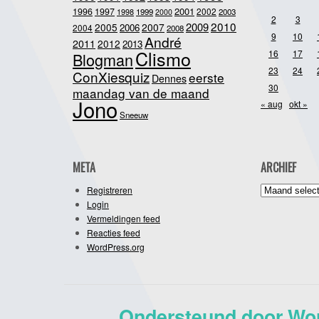
2001
1996
1997
2002
1998
1999
2003
2000
2
3
2010
2009
2005
2007
2006
2004
2008
9
10
André
2011
2012
2013
Clismo
16
17
Blogman
23
24
ConXiesquiz
eerste
Dennes
30
maandag van de maand
Jono
« aug
okt »
Sneeuw
META
ARCHIEF
Archief
Registreren
Login
Vermeldingen feed
Reacties feed
WordPress.org
Ondersteund door Wo