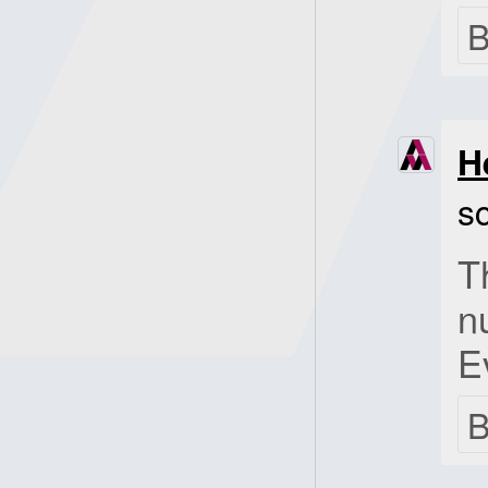
B
H
s
T
n
E
B