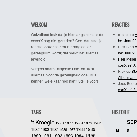
WELKOM
REACTIES
Ontzettend leuk dat je hier langs komt. Is de
clismo
op
A
coverX nog niet geraden? Geef dan snel je
het Jaar 2
reactie! Sowieso heb ik graag dat er
Rick B
op
A
gereaguurd wordt; dat houdt het allemaal
het Jaar 2
levendig.
Herr Meijer
conXies’ A
Vergeet daarbij alsjeblieft niet dat ik dit
Rick
op
Ste
allemaal voor de gezelligheid doe. Dus
Album van 
kennen we elkaar nog niet? Stel je voor!
Joes Beere
conXies’ A
TAGS
HISTORIE
't Kroegie
SEP
1981
1973
1977
1978
1979
1989
1984
1988
1982
1983
1986
1987
M
D
1995
1992
1993
1990
1991
1994