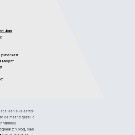
het Jaar
z
 platenkast
r Meijer?
gt
dt
et alleen elke eerste
n de maand gezellig
n filmblog
ogman z’n blog, man
t
Gijs’ muziekblog