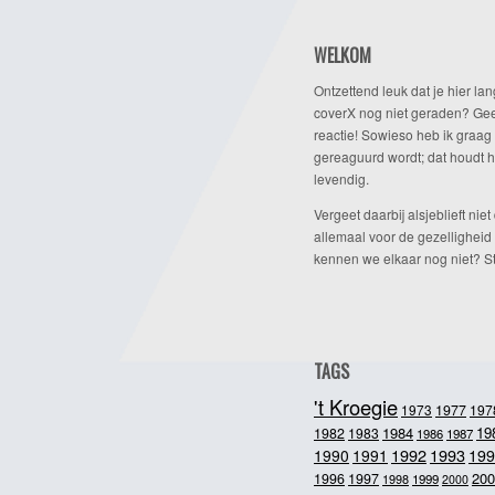
WELKOM
Ontzettend leuk dat je hier lan
coverX nog niet geraden? Gee
reactie! Sowieso heb ik graag 
gereaguurd wordt; dat houdt h
levendig.
Vergeet daarbij alsjeblieft niet 
allemaal voor de gezelligheid
kennen we elkaar nog niet? Ste
TAGS
't Kroegie
1973
1977
197
1984
19
1982
1983
1986
1987
1992
1993
1990
1991
199
200
1996
1997
1998
1999
2000