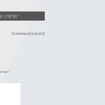
rd (1978)
”
30 september 2013 om 20:30
rd met
*