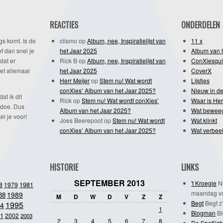
REACTIES
ONDERDELEN
gs komt. Is de
clismo
op
Album, nee, Inspiratielijst van
11 x
f dan snel je
het Jaar 2025
Album van 
dat er
Rick B
op
Album, nee, Inspiratielijst van
ConXiesqui
et allemaal
het Jaar 2025
CoverX
Herr Meijer
op
Stem nu! Wat wordt
Lijstjes
conXies’ Album van het Jaar 2025?
Nieuw in de
dat ik dit
Rick
op
Stem nu! Wat wordt conXies’
Waar is Her
 doe. Dus
Album van het Jaar 2025?
Wat bewee
l je voor!
Joes Beerepoot
op
Stem nu! Wat wordt
Wat klinkt
conXies’ Album van het Jaar 2025?
Wat verbeel
HISTORIE
LINKS
SEPTEMBER 2013
't Kroegie
Ni
1981
8
1979
maandag va
1989
88
M
D
W
D
V
Z
Z
Begt
Begt z’
1995
4
1
Blogman
Bl
1
2002
2003
2
3
4
5
6
7
8
De Spotligh