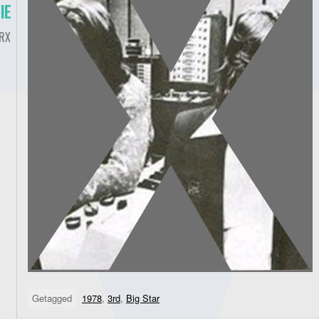
IE
RX
Getagged
1978
,
3rd
,
Big Star