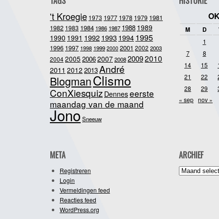
TAGS
HISTORIE
't Kroegie
OK
1981
1973
1977
1978
1979
1989
1984
1988
1982
1983
1986
1987
M
D
1995
1992
1993
1990
1991
1994
1
2001
1996
1997
2002
1998
1999
2003
2000
7
8
2010
2009
2005
2007
2006
2004
2008
14
15
André
2011
2012
2013
Clismo
21
22
Blogman
28
29
ConXiesquiz
eerste
Dennes
« sep
nov »
maandag van de maand
Jono
Sneeuw
META
ARCHIEF
Archief
Registreren
Login
Vermeldingen feed
Reacties feed
WordPress.org