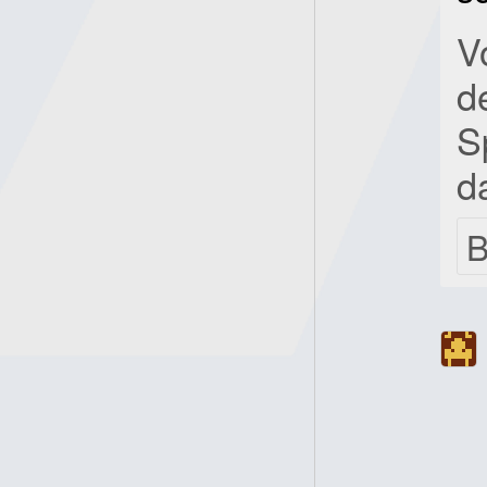
Vo
d
S
d
B