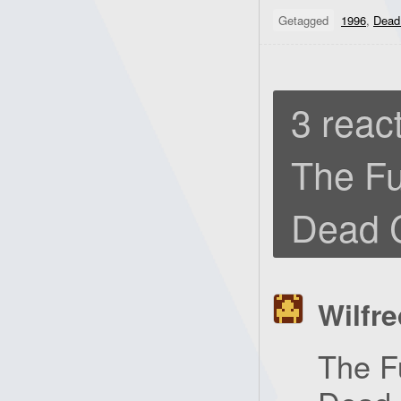
Getagged
1996
,
Dead 
3 react
The Fu
Dead C
Wilfre
The F