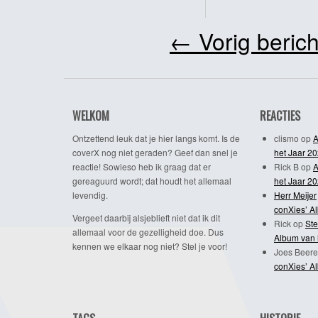
←
Vorig berich
WELKOM
REACTIES
Ontzettend leuk dat je hier langs komt. Is de
clismo
op
A
coverX nog niet geraden? Geef dan snel je
het Jaar 2
reactie! Sowieso heb ik graag dat er
Rick B
op
A
gereaguurd wordt; dat houdt het allemaal
het Jaar 2
levendig.
Herr Meijer
conXies’ A
Vergeet daarbij alsjeblieft niet dat ik dit
Rick
op
Ste
allemaal voor de gezelligheid doe. Dus
Album van 
kennen we elkaar nog niet? Stel je voor!
Joes Beere
conXies’ A