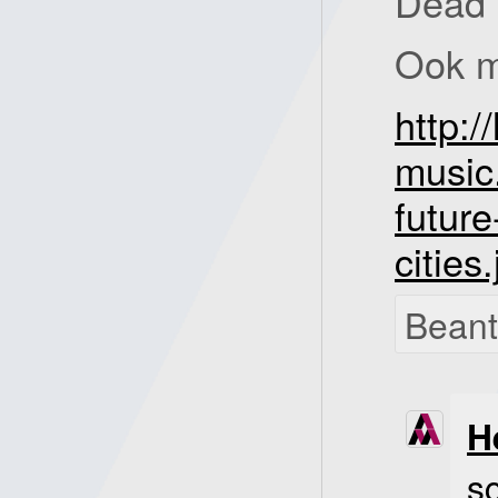
Dead 
Ook m
http:/
music.
futur
citie
Bean
H
s