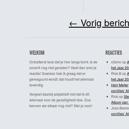
←
Vorig berich
WELKOM
REACTIES
Ontzettend leuk dat je hier langs komt. Is de
clismo
op
A
coverX nog niet geraden? Geef dan snel je
het Jaar 2
reactie! Sowieso heb ik graag dat er
Rick B
op
A
gereaguurd wordt; dat houdt het allemaal
het Jaar 2
levendig.
Herr Meijer
conXies’ A
Vergeet daarbij alsjeblieft niet dat ik dit
Rick
op
Ste
allemaal voor de gezelligheid doe. Dus
Album van 
kennen we elkaar nog niet? Stel je voor!
Joes Beere
conXies’ A