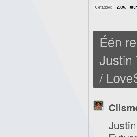
Getagged
2006
,
Futu
Één re
Justin
/ Love
Clism
Justi