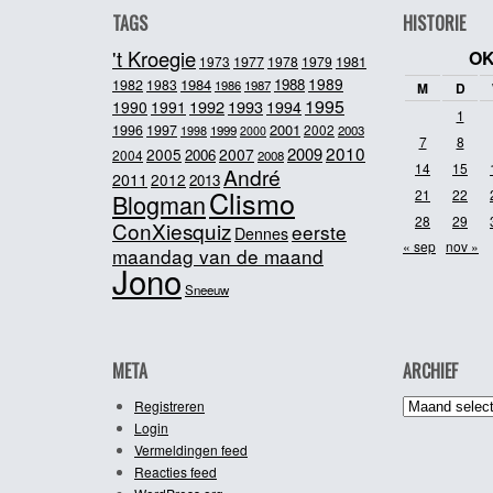
TAGS
HISTORIE
't Kroegie
OK
1981
1973
1977
1978
1979
1989
1984
1988
1982
1983
1986
1987
M
D
1995
1992
1993
1990
1991
1994
1
2001
1996
1997
2002
1998
1999
2003
2000
7
8
2010
2009
2005
2007
2006
2004
2008
14
15
André
2011
2012
2013
Clismo
21
22
Blogman
28
29
ConXiesquiz
eerste
Dennes
« sep
nov »
maandag van de maand
Jono
Sneeuw
META
ARCHIEF
Archief
Registreren
Login
Vermeldingen feed
Reacties feed