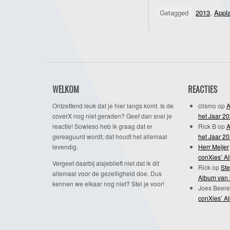
Getagged
2013
,
Appl
WELKOM
REACTIES
Ontzettend leuk dat je hier langs komt. Is de
clismo
op
A
coverX nog niet geraden? Geef dan snel je
het Jaar 2
reactie! Sowieso heb ik graag dat er
Rick B
op
A
gereaguurd wordt; dat houdt het allemaal
het Jaar 2
levendig.
Herr Meijer
conXies’ A
Vergeet daarbij alsjeblieft niet dat ik dit
Rick
op
Ste
allemaal voor de gezelligheid doe. Dus
Album van 
kennen we elkaar nog niet? Stel je voor!
Joes Beere
conXies’ A