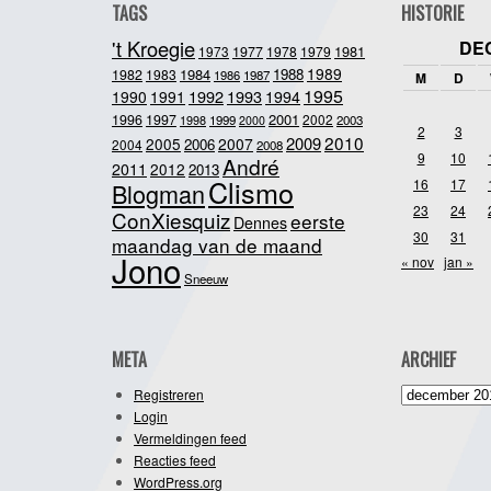
TAGS
HISTORIE
't Kroegie
DE
1981
1973
1977
1978
1979
1989
1984
1988
1982
1983
1986
1987
M
D
1995
1992
1993
1990
1991
1994
2001
1996
1997
2002
1998
1999
2003
2000
2
3
2010
2009
2005
2007
2006
2004
2008
9
10
André
2011
2012
2013
Clismo
16
17
Blogman
23
24
ConXiesquiz
eerste
Dennes
30
31
maandag van de maand
Jono
« nov
jan »
Sneeuw
META
ARCHIEF
Archief
Registreren
Login
Vermeldingen feed
Reacties feed
WordPress.org