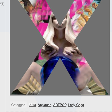
RX
Getagged
2013
,
Applause
,
ARTPOP
,
Lady Gaga