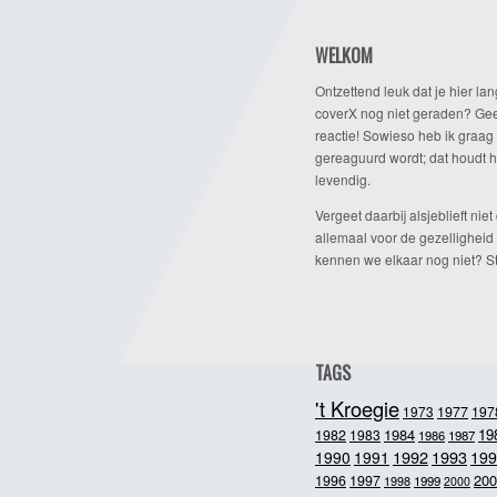
WELKOM
Ontzettend leuk dat je hier lan
coverX nog niet geraden? Gee
reactie! Sowieso heb ik graag 
gereaguurd wordt; dat houdt h
levendig.
Vergeet daarbij alsjeblieft niet 
allemaal voor de gezelligheid
kennen we elkaar nog niet? Ste
TAGS
't Kroegie
1973
1977
197
1984
19
1982
1983
1986
1987
1992
1993
1990
1991
199
200
1996
1997
1998
1999
2000