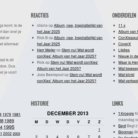
REACTIES
ONDERDELEN
gs komt. Is de
clismo
op
Album, nee, Inspiratielijst van
11 x
f dan snel je
het Jaar 2025
Album van 
dat er
Rick B
op
Album, nee, Inspiratielijst van
ConXiesqui
et allemaal
het Jaar 2025
CoverX
Herr Meijer
op
Stem nu! Wat wordt
Lijstjes
conXies’ Album van het Jaar 2025?
Nieuw in de
dat ik dit
Rick
op
Stem nu! Wat wordt conXies’
Waar is Her
 doe. Dus
Album van het Jaar 2025?
Wat bewee
l je voor!
Joes Beerepoot
op
Stem nu! Wat wordt
Wat klinkt
conXies’ Album van het Jaar 2025?
Wat verbeel
HISTORIE
LINKS
DECEMBER 2013
't Kroegie
Ni
1981
8
1979
maandag va
1989
88
M
D
W
D
V
Z
Z
Begt
Begt z’
1995
4
1
Blogman
Bl
1
2002
2003
2
3
4
5
6
7
8
De Spotligh