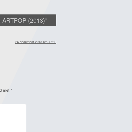
– ARTPOP (2013)
”
26 december 2013 om 17:30
rd met
*