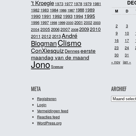
't Kroegie
DE
1981
1973
1977
1978
1979
1989
1984
1988
1982
1983
1986
1987
M
D
1995
1992
1993
1990
1991
1994
2001
1996
1997
2002
1998
1999
2003
2000
2
3
2010
2009
2005
2007
2006
2004
2008
9
10
André
2011
2012
2013
Clismo
16
17
Blogman
23
24
ConXiesquiz
eerste
Dennes
30
31
maandag van de maand
Jono
« nov
jan »
Sneeuw
META
ARCHIEF
Archief
Registreren
Login
Vermeldingen feed
Reacties feed
WordPress.org