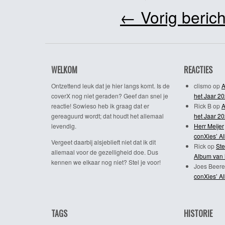
←
Vorig berich
WELKOM
REACTIES
Ontzettend leuk dat je hier langs komt. Is de
clismo
op
A
coverX nog niet geraden? Geef dan snel je
het Jaar 2
reactie! Sowieso heb ik graag dat er
Rick B
op
A
gereaguurd wordt; dat houdt het allemaal
het Jaar 2
levendig.
Herr Meijer
conXies’ A
Vergeet daarbij alsjeblieft niet dat ik dit
Rick
op
Ste
allemaal voor de gezelligheid doe. Dus
Album van 
kennen we elkaar nog niet? Stel je voor!
Joes Beere
conXies’ A
TAGS
HISTORIE