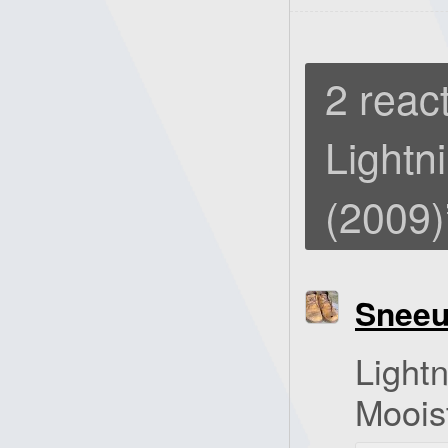
2 react
Lightni
(2009)
Snee
Lightn
Moois