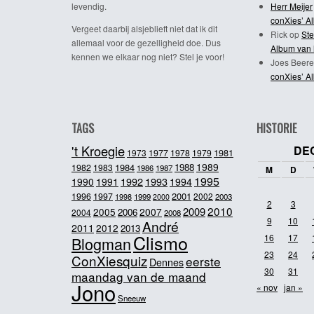
levendig.
Herr Meijer
conXies’ A
Vergeet daarbij alsjeblieft niet dat ik dit
Rick
op
Ste
allemaal voor de gezelligheid doe. Dus
Album van 
kennen we elkaar nog niet? Stel je voor!
Joes Beere
conXies’ A
TAGS
HISTORIE
't Kroegie
DE
1981
1973
1977
1978
1979
1989
1984
1988
1982
1983
1986
1987
M
D
1995
1992
1993
1990
1991
1994
2001
1996
1997
2002
1998
1999
2003
2000
2
3
2010
2009
2005
2007
2006
2004
2008
9
10
André
2011
2012
2013
Clismo
16
17
Blogman
23
24
ConXiesquiz
eerste
Dennes
30
31
maandag van de maand
Jono
« nov
jan »
Sneeuw