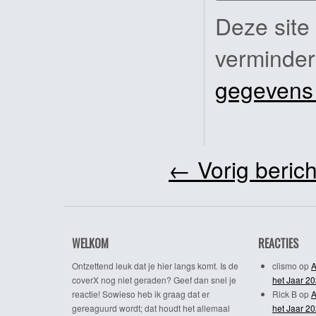
Deze site
verminde
gegevens
←
Vorig berich
WELKOM
REACTIES
Ontzettend leuk dat je hier langs komt. Is de
clismo
op
A
coverX nog niet geraden? Geef dan snel je
het Jaar 2
reactie! Sowieso heb ik graag dat er
Rick B
op
A
gereaguurd wordt; dat houdt het allemaal
het Jaar 2