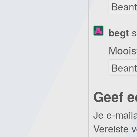
Bean
begt
s
Mooist
Bean
Geef e
Je e-mail
Vereiste 