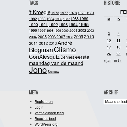
TAGS
HISTORIE
't Kroegie
FE
1981
1973
1977
1978
1979
1989
1984
1988
1982
1983
1986
1987
M
D
1995
1992
1993
1990
1991
1994
2001
1996
1997
2002
1998
1999
2003
2000
3
4
2010
2009
2005
2007
2006
2004
2008
10
11
André
2011
2012
2013
Clismo
17
18
Blogman
24
25
ConXiesquiz
eerste
Dennes
« jan
mrt »
maandag van de maand
Jono
Sneeuw
META
ARCHIEF
Archief
Registreren
Login
Vermeldingen feed
Reacties feed
WordPress.org