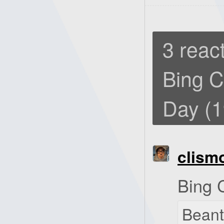
3 react
Bing C
Day (1
clism
Bing C
Bean