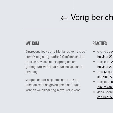
←
Vorig berich
WELKOM
REACTIES
Ontzettend leuk dat je hier langs komt. Is de
clismo
op
A
coverX nog niet geraden? Geef dan snel je
het Jaar 2
reactie! Sowieso heb ik graag dat er
Rick B
op
A
gereaguurd wordt; dat houdt het allemaal
het Jaar 2
levendig.
Herr Meijer
conXies’ A
Vergeet daarbij alsjeblieft niet dat ik dit
Rick
op
Ste
allemaal voor de gezelligheid doe. Dus
Album van 
kennen we elkaar nog niet? Stel je voor!
Joes Beere
conXies’ A