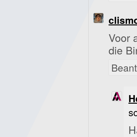
clism
Voor 
die Bi
Bean
H
s
H