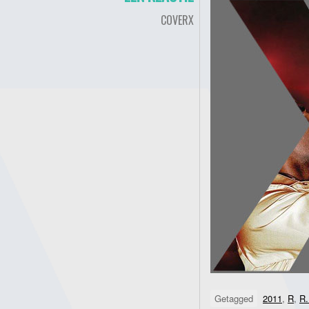
COVERX
Getagged
2011
,
R
,
R.