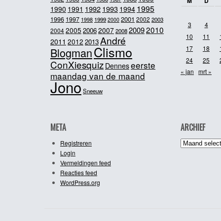
M
D
1995
1992
1993
1990
1991
1994
2001
1996
1997
2002
1998
1999
2003
2000
3
4
2010
2009
2005
2007
2006
2004
2008
10
11
André
2011
2012
2013
Clismo
17
18
Blogman
24
25
ConXiesquiz
eerste
Dennes
« jan
mrt »
maandag van de maand
Jono
Sneeuw
META
ARCHIEF
Archief
Registreren
Login
Vermeldingen feed
Reacties feed
WordPress.org