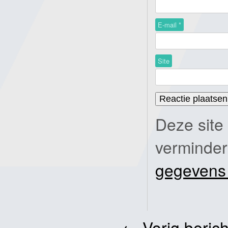
E-mail
*
Site
Deze site
verminde
gegevens
←
Vorig berich