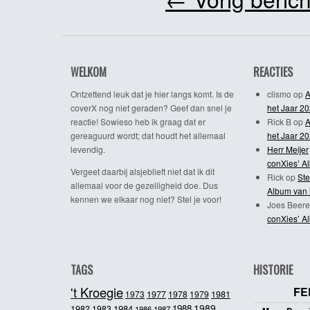
WELKOM
REACTIES
Ontzettend leuk dat je hier langs komt. Is de
clismo
op
A
coverX nog niet geraden? Geef dan snel je
het Jaar 2
reactie! Sowieso heb ik graag dat er
Rick B
op
A
gereaguurd wordt; dat houdt het allemaal
het Jaar 2
levendig.
Herr Meijer
conXies’ A
Vergeet daarbij alsjeblieft niet dat ik dit
Rick
op
Ste
allemaal voor de gezelligheid doe. Dus
Album van 
kennen we elkaar nog niet? Stel je voor!
Joes Beere
conXies’ A
TAGS
HISTORIE
't Kroegie
FE
1981
1973
1977
1978
1979
1989
1984
1988
1982
1983
1986
1987