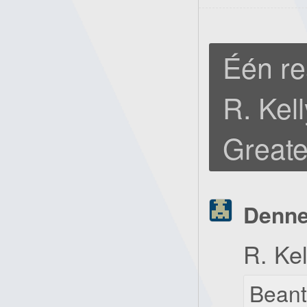
Één re
R. Kel
Greate
Denn
R. Kel
Bean