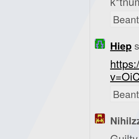
k*tnu
Bean
Hiep
s
https
v=Oi
Bean
Nihilz
Guilty