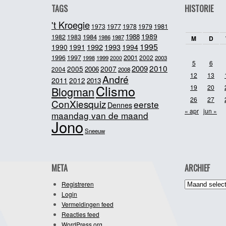
TAGS
HISTORIE
't Kroegie
1981
1973
1977
1978
1979
1989
1984
1988
1982
1983
1986
1987
M
D
1995
1992
1993
1990
1991
1994
2001
1996
1997
2002
1998
1999
2003
2000
5
6
2010
2009
2005
2007
2006
2004
2008
12
13
André
2011
2012
2013
Clismo
19
20
Blogman
26
27
ConXiesquiz
eerste
Dennes
« apr
jun »
maandag van de maand
Jono
Sneeuw
META
ARCHIEF
Archief
Registreren
Login
Vermeldingen feed
Reacties feed
WordPress.org