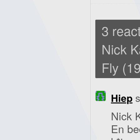
3 react
Nick K
Fly (1
Hiep
s
Nick 
En bed