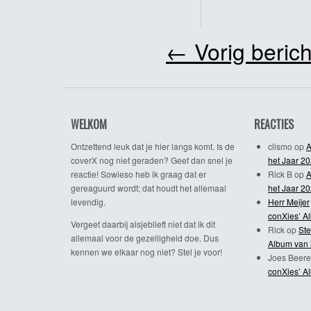
←
Vorig berich
WELKOM
REACTIES
Ontzettend leuk dat je hier langs komt. Is de
clismo
op
A
coverX nog niet geraden? Geef dan snel je
het Jaar 2
reactie! Sowieso heb ik graag dat er
Rick B
op
A
gereaguurd wordt; dat houdt het allemaal
het Jaar 2
levendig.
Herr Meijer
conXies’ A
Vergeet daarbij alsjeblieft niet dat ik dit
Rick
op
Ste
allemaal voor de gezelligheid doe. Dus
Album van 
kennen we elkaar nog niet? Stel je voor!
Joes Beere
conXies’ A