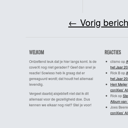
←
Vorig berich
WELKOM
REACTIES
Ontzettend leuk dat je hier langs komt. Is de
clismo
op
A
coverX nog niet geraden? Geef dan snel je
het Jaar 2
reactie! Sowieso heb ik graag dat er
Rick B
op
A
gereaguurd wordt; dat houdt het allemaal
het Jaar 2
levendig.
Herr Meijer
conXies’ A
Vergeet daarbij alsjeblieft niet dat ik dit
Rick
op
Ste
allemaal voor de gezelligheid doe. Dus
Album van 
kennen we elkaar nog niet? Stel je voor!
Joes Beere
conXies’ A