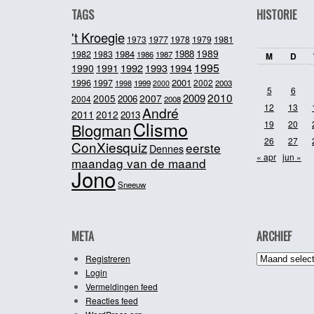
TAGS
HISTORIE
't Kroegie
1981
1973
1977
1978
1979
1989
1984
1988
1982
1983
1986
1987
M
D
1995
1992
1993
1990
1991
1994
2001
1996
1997
2002
1998
1999
2003
2000
5
6
2010
2009
2005
2007
2006
2004
2008
12
13
André
2011
2012
2013
Clismo
19
20
Blogman
26
27
ConXiesquiz
eerste
Dennes
« apr
jun »
maandag van de maand
Jono
Sneeuw
META
ARCHIEF
Archief
Registreren
Login
Vermeldingen feed
Reacties feed