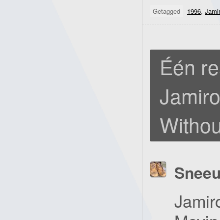
Getagged
1996
,
Jami
Één re
Jamiro
Withou
Snee
Jamiro