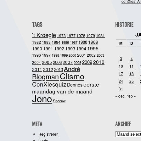
conXies’ A
TAGS
HISTORIE
't Kroegie
J
1981
1973
1977
1978
1979
1989
1984
1988
1982
1983
1986
1987
M
D
1995
1992
1993
1990
1991
1994
2001
1996
1997
2002
1998
1999
2003
2000
3
4
2010
2009
2005
2007
2006
2004
2008
10
11
André
2011
2012
2013
Clismo
17
18
Blogman
24
25
ConXiesquiz
eerste
Dennes
31
maandag van de maand
Jono
« dec
feb »
Sneeuw
META
ARCHIEF
Archief
Registreren
Login