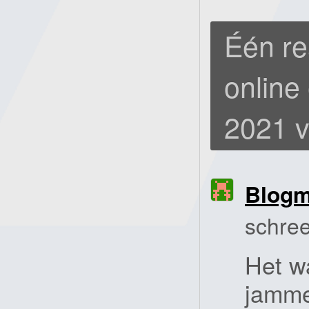
Één re
online
2021 v
Blog
schree
Het w
jammer