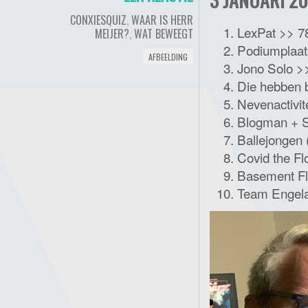
CONXIESQUIZ
,
WAAR IS HERR
LexPat >> 7
MEIJER?
,
WAT BEWEEGT
Podiumplaat
AFBEELDING
Jono Solo >
Die hebben 
Nevenactivit
Blogman + S
Ballejongen 
Covid the F
Basement Fl
Team Engel