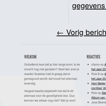
gegevens
←
Vorig berich
WELKOM
REACTIES
Ontzettend leuk dat je hier langs komt. Is de
clismo
op
A
coverX nog niet geraden? Geef dan snel je
het Jaar 2
reactie! Sowieso heb ik graag dat er
Rick B
op
A
gereaguurd wordt; dat houdt het allemaal
het Jaar 2
levendig.
Herr Meijer
conXies’ A
Vergeet daarbij alsjeblieft niet dat ik dit
Rick
op
Ste
allemaal voor de gezelligheid doe. Dus
Album van 
kennen we elkaar nog niet? Stel je voor!
Joes Beere