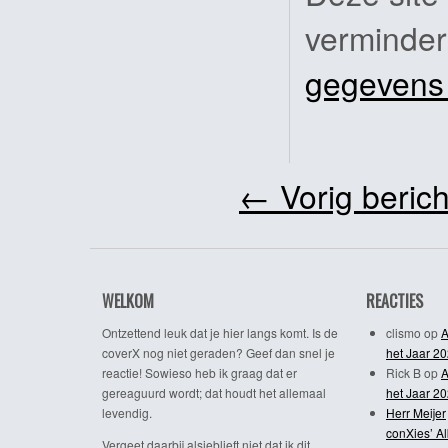
verminde
gegevens
←
Vorig berich
WELKOM
REACTIES
Ontzettend leuk dat je hier langs komt. Is de
clismo
op
A
coverX nog niet geraden? Geef dan snel je
het Jaar 2
reactie! Sowieso heb ik graag dat er
Rick B
op
A
gereaguurd wordt; dat houdt het allemaal
het Jaar 2
levendig.
Herr Meijer
conXies’ A
Vergeet daarbij alsjeblieft niet dat ik dit