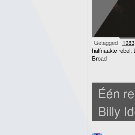
Getagged
1983
halfnaakte rebel
,
Broad
Één re
Billy I