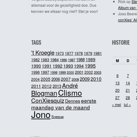
Rick
op
Ste
allemaal voor de gezelligheid doe. Dus
Album van 
kennen we elkaar nog niet? Stel je voor!
Joes Beere
conXies’ A
TAGS
HISTORIE
't Kroegie
1981
1973
1977
1978
1979
1989
1984
1988
1982
1983
1986
1987
M
D
1995
1992
1993
1990
1991
1994
2001
1996
1997
2002
1998
1999
2003
2000
6
7
2010
2009
2005
2007
2006
2004
2008
13
14
André
2011
2012
2013
Clismo
20
21
Blogman
27
28
ConXiesquiz
eerste
Dennes
« mei
jul »
maandag van de maand
Jono
Sneeuw