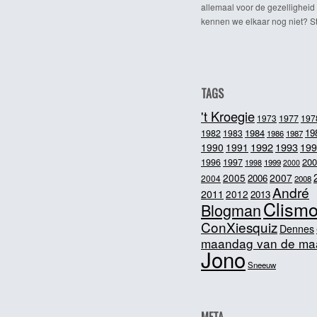
allemaal voor de gezelligheid
kennen we elkaar nog niet? Ste
TAGS
't Kroegie
1973
1977
197
1984
19
1982
1983
1986
1987
1992
1993
1990
1991
199
200
1996
1997
1998
1999
2000
2005
2007
2006
2004
2008
André
2011
2012
2013
Clism
Blogman
ConXiesquiz
Dennes
maandag van de ma
Jono
Sneeuw
META