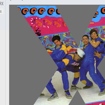
RX
NG