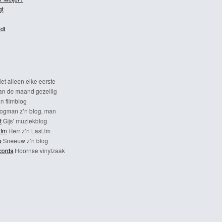
gt
dt
et alleen elke eerste
n de maand gezellig
n filmblog
ogman z’n blog, man
t
Gijs’ muziekblog
.fm
Herr z’n Last.fm
p
Sneeuw z’n blog
cords
Hoornse vinylzaak