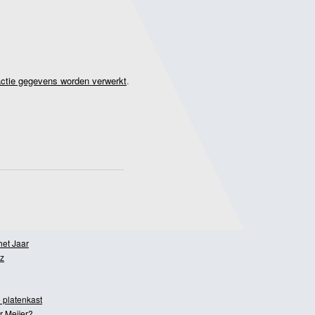
actie gegevens worden verwerkt
.
het Jaar
z
 platenkast
r Meijer?