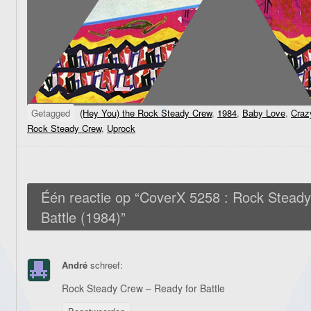
Getagged
(Hey You) the Rock Steady Crew
,
1984
,
Baby Love
,
Craz
Rock Steady Crew
,
Uprock
Één reactie op “
CoverX 5258 : Rock Steady
Battle (1984)
”
André
schreef:
Rock Steady Crew – Ready for Battle