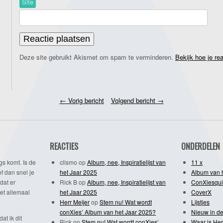
Site
Deze site gebruikt Akismet om spam te verminderen.
Bekijk hoe je re
←
Vorig bericht
Volgend bericht
→
REACTIES
ONDERDELEN
gs komt. Is de
clismo
op
Album, nee, Inspiratielijst van
11 x
f dan snel je
het Jaar 2025
Album van 
dat er
Rick B
op
Album, nee, Inspiratielijst van
ConXiesqui
et allemaal
het Jaar 2025
CoverX
Herr Meijer
op
Stem nu! Wat wordt
Lijstjes
conXies’ Album van het Jaar 2025?
Nieuw in de
dat ik dit
Rick
op
Stem nu! Wat wordt conXies’
Waar is Her