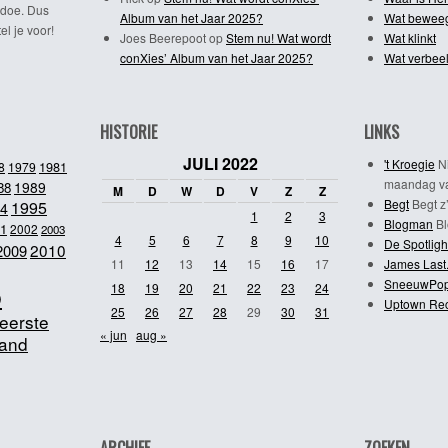
 doe. Dus
Album van het Jaar 2025?
Wat bewee
l je voor!
Joes Beerepoot
op
Stem nu! Wat wordt
Wat klinkt
conXies’ Album van het Jaar 2025?
Wat verbeel
HISTORIE
LINKS
JULI 2022
't Kroegie
Ni
1981
8
1979
maandag va
1989
88
M
D
W
D
V
Z
Z
Begt
Begt z’
1995
4
1
2
3
Blogman
Bl
1
2002
2003
4
5
6
7
8
9
10
De Spotligh
2010
2009
11
12
13
14
15
16
17
James Last
SneeuwPo
o
18
19
20
21
22
23
24
Uptown Re
25
26
27
28
29
30
31
eerste
« jun
aug »
and
ARCHIEF
ZOEKEN