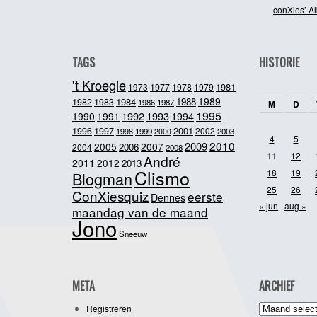
conXies’ A
TAGS
HISTORIE
't Kroegie
1981
1973
1977
1978
1979
1989
1984
1988
1982
1983
1986
1987
M
D
1995
1992
1993
1990
1991
1994
2001
1996
1997
2002
1998
1999
2003
2000
4
5
2010
2009
2005
2007
2006
2004
2008
11
12
André
2011
2012
2013
Clismo
18
19
Blogman
25
26
ConXiesquiz
eerste
Dennes
« jun
aug »
maandag van de maand
Jono
Sneeuw
META
ARCHIEF
Archief
Registreren