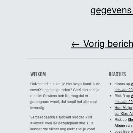
gegevens
←
Vorig berich
WELKOM
REACTIES
Ontzettend leuk dat je hier langs komt. Is de
clismo
op
A
coverX nog niet geraden? Geef dan snel je
het Jaar 2
reactie! Sowieso heb ik graag dat er
Rick B
op
A
gereaguurd wordt; dat houdt het allemaal
het Jaar 2
levendig.
Herr Meijer
conXies’ A
Vergeet daarbij alsjeblieft niet dat ik dit
Rick
op
Ste
allemaal voor de gezelligheid doe. Dus
Album van 
kennen we elkaar nog niet? Stel je voor!
Joes Beere