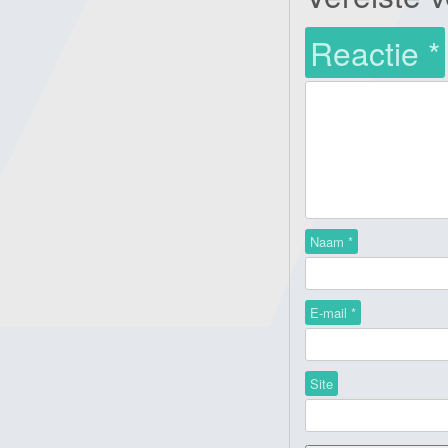
Reactie
*
Naam
*
E-mail
*
Site