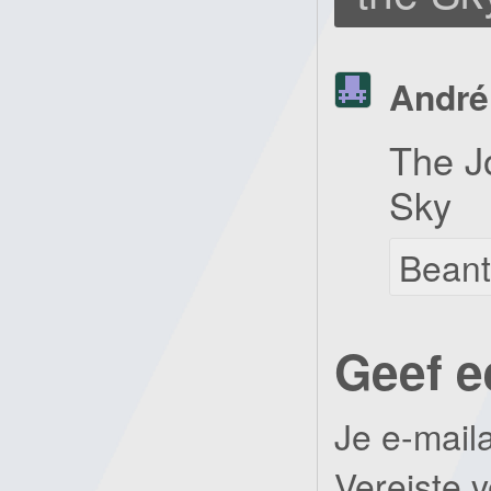
André
The J
Sky
Bean
Geef e
Je e-mail
Vereiste 