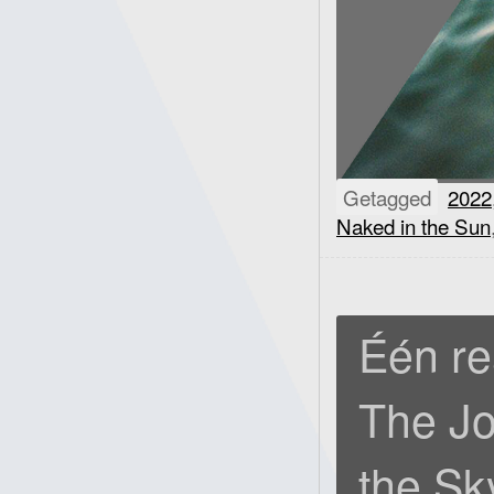
Getagged
2022
Naked in the Sun
Één re
The J
the Sk