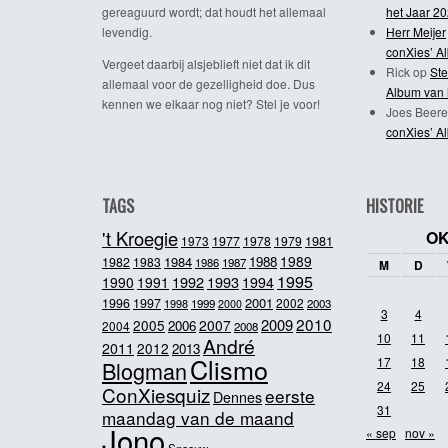
gereaguurd wordt; dat houdt het allemaal
het Jaar 2
levendig.
Herr Meijer
conXies’ A
Vergeet daarbij alsjeblieft niet dat ik dit
Rick
op
Ste
allemaal voor de gezelligheid doe. Dus
Album van 
kennen we elkaar nog niet? Stel je voor!
Joes Beere
conXies’ A
TAGS
HISTORIE
't Kroegie
OK
1981
1973
1977
1978
1979
1989
1984
1988
1982
1983
1986
1987
M
D
1995
1992
1993
1990
1991
1994
2001
1996
1997
2002
1998
1999
2003
2000
3
4
2010
2009
2005
2007
2006
2004
2008
10
11
André
2011
2012
2013
Clismo
17
18
Blogman
24
25
ConXiesquiz
eerste
Dennes
31
maandag van de maand
Jono
« sep
nov »
Sneeuw