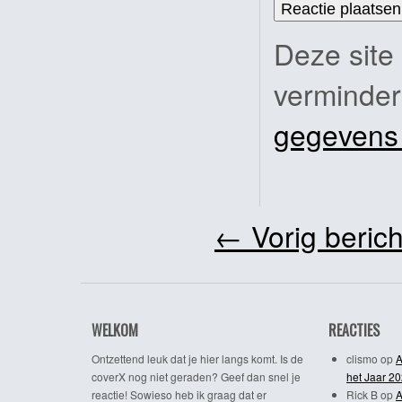
Deze site
verminde
gegevens
←
Vorig berich
WELKOM
REACTIES
Ontzettend leuk dat je hier langs komt. Is de
clismo
op
A
coverX nog niet geraden? Geef dan snel je
het Jaar 2
reactie! Sowieso heb ik graag dat er
Rick B
op
A