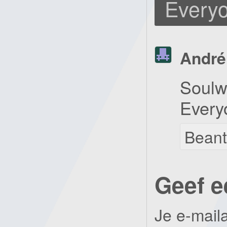
Everyo
André
Soulw
Every
Bean
Geef e
Je e-mail