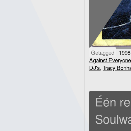
Getagged
1998
Against Everyone
DJ's
,
Tracy Bon
Één re
Soulwa