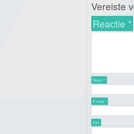
Vereiste 
Reactie
*
Naam
*
E-mail
*
Site