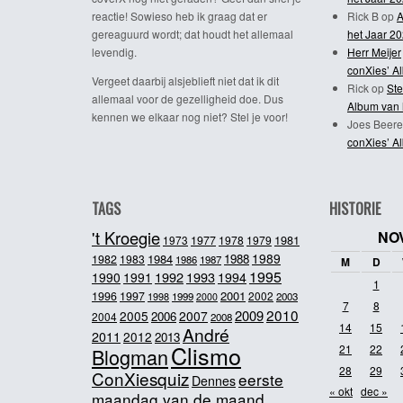
reactie! Sowieso heb ik graag dat er
Rick B
op
A
gereaguurd wordt; dat houdt het allemaal
het Jaar 2
levendig.
Herr Meijer
conXies’ A
Vergeet daarbij alsjeblieft niet dat ik dit
Rick
op
Ste
allemaal voor de gezelligheid doe. Dus
Album van 
kennen we elkaar nog niet? Stel je voor!
Joes Beere
conXies’ A
TAGS
HISTORIE
't Kroegie
NO
1981
1973
1977
1978
1979
1989
1984
1988
1982
1983
1986
1987
M
D
1995
1992
1993
1990
1991
1994
1
2001
1996
1997
2002
1998
1999
2003
2000
7
8
2010
2009
2005
2007
2006
2004
2008
14
15
André
2011
2012
2013
Clismo
21
22
Blogman
28
29
ConXiesquiz
eerste
Dennes
« okt
dec »
maandag van de maand