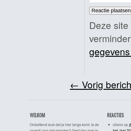
Deze site
verminde
gegevens
←
Vorig berich
WELKOM
REACTIES
Ontzettend leuk dat je hier langs komt. Is de
clismo
op
A
coverX nog niet geraden? Geef dan snel je
het Jaar 2