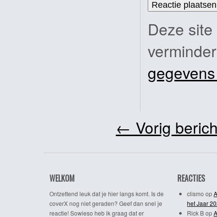
Deze site
verminde
gegevens
←
Vorig berich
WELKOM
REACTIES
Ontzettend leuk dat je hier langs komt. Is de
clismo
op
A
coverX nog niet geraden? Geef dan snel je
het Jaar 2
reactie! Sowieso heb ik graag dat er
Rick B
op
A