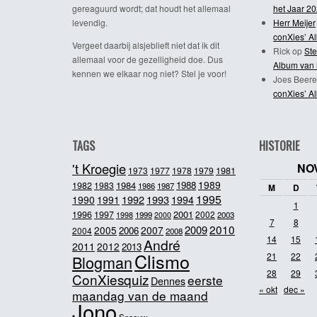
gereaguurd wordt; dat houdt het allemaal
het Jaar 2
levendig.
Herr Meijer
conXies’ A
Vergeet daarbij alsjeblieft niet dat ik dit
Rick
op
Ste
allemaal voor de gezelligheid doe. Dus
Album van 
kennen we elkaar nog niet? Stel je voor!
Joes Beere
conXies’ A
TAGS
HISTORIE
't Kroegie
NO
1981
1973
1977
1978
1979
1989
1984
1988
1982
1983
1986
1987
M
D
1995
1992
1993
1990
1991
1994
1
2001
1996
1997
2002
1998
1999
2003
2000
7
8
2010
2009
2005
2007
2006
2004
2008
14
15
André
2011
2012
2013
Clismo
21
22
Blogman
28
29
ConXiesquiz
eerste
Dennes
« okt
dec »
maandag van de maand
Jono
Sneeuw