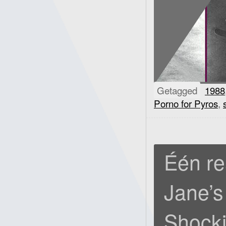
Getagged
1988
Porno for Pyros
,
Één re
Jane’s
Shocki