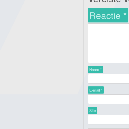
Reactie
*
Naam
*
E-mail
*
Site