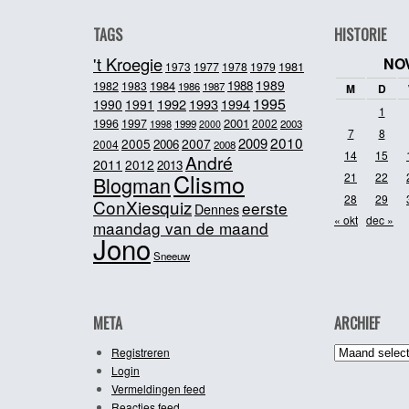
TAGS
HISTORIE
't Kroegie
NO
1981
1973
1977
1978
1979
1989
1984
1988
1982
1983
1986
1987
M
D
1995
1992
1993
1990
1991
1994
1
2001
1996
1997
2002
1998
1999
2003
2000
7
8
2010
2009
2005
2007
2006
2004
2008
14
15
André
2011
2012
2013
Clismo
21
22
Blogman
28
29
ConXiesquiz
eerste
Dennes
« okt
dec »
maandag van de maand
Jono
Sneeuw
META
ARCHIEF
Archief
Registreren
Login
Vermeldingen feed
Reacties feed