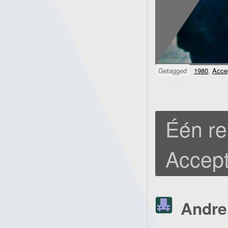
Getagged
1980
,
Acce
Één re
Accept
Andre