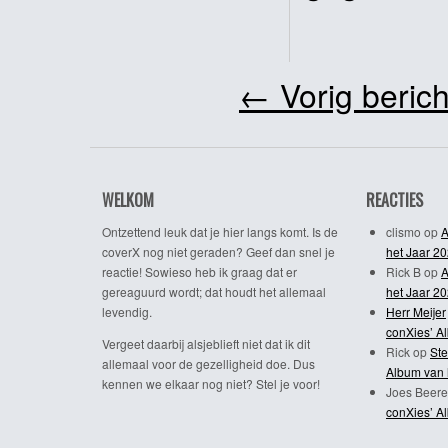
←
Vorig berich
WELKOM
REACTIES
Ontzettend leuk dat je hier langs komt. Is de
clismo
op
A
coverX nog niet geraden? Geef dan snel je
het Jaar 2
reactie! Sowieso heb ik graag dat er
Rick B
op
A
gereaguurd wordt; dat houdt het allemaal
het Jaar 2
levendig.
Herr Meijer
conXies’ A
Vergeet daarbij alsjeblieft niet dat ik dit
Rick
op
Ste
allemaal voor de gezelligheid doe. Dus
Album van 
kennen we elkaar nog niet? Stel je voor!
Joes Beere
conXies’ A