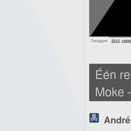
Getagged
2012
,
cirke
Één re
Moke –
André