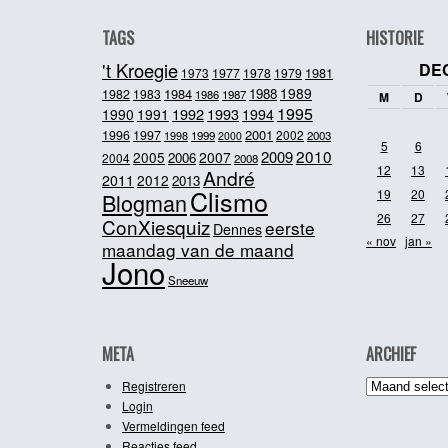
TAGS
HISTORIE
't Kroegie
DE
1981
1973
1977
1978
1979
1989
1984
1988
1982
1983
1986
1987
M
D
1995
1992
1993
1990
1991
1994
2001
1996
1997
2002
1998
1999
2003
2000
5
6
2010
2009
2005
2007
2006
2004
2008
12
13
André
2011
2012
2013
Clismo
19
20
Blogman
26
27
ConXiesquiz
eerste
Dennes
« nov
jan »
maandag van de maand
Jono
Sneeuw
META
ARCHIEF
Archief
Registreren
Login
Vermeldingen feed
Reacties feed