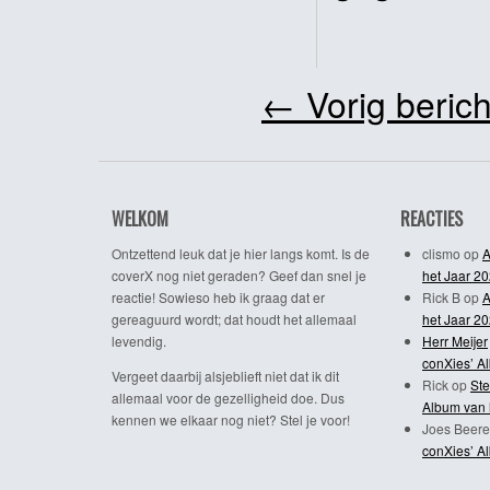
←
Vorig berich
WELKOM
REACTIES
Ontzettend leuk dat je hier langs komt. Is de
clismo
op
A
coverX nog niet geraden? Geef dan snel je
het Jaar 2
reactie! Sowieso heb ik graag dat er
Rick B
op
A
gereaguurd wordt; dat houdt het allemaal
het Jaar 2
levendig.
Herr Meijer
conXies’ A
Vergeet daarbij alsjeblieft niet dat ik dit
Rick
op
Ste
allemaal voor de gezelligheid doe. Dus
Album van 
kennen we elkaar nog niet? Stel je voor!
Joes Beere
conXies’ A