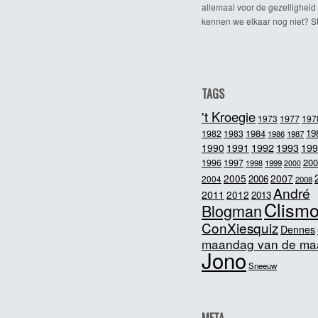
allemaal voor de gezelligheid
kennen we elkaar nog niet? Ste
TAGS
't Kroegie
1973
1977
197
1984
19
1982
1983
1986
1987
1992
1993
1990
1991
199
200
1996
1997
1998
1999
2000
2005
2007
2006
2004
2008
André
2011
2012
2013
Clism
Blogman
ConXiesquiz
Dennes
maandag van de ma
Jono
Sneeuw
META