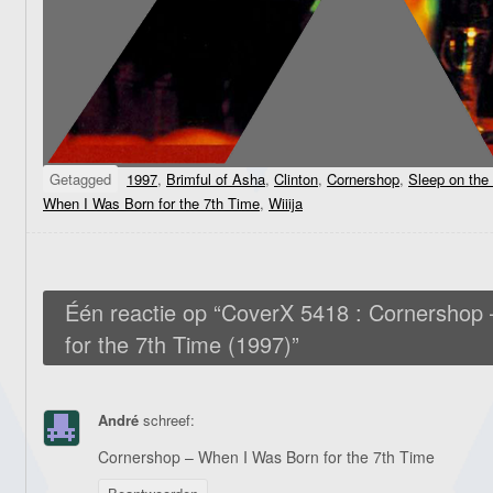
Getagged
1997
,
Brimful of Asha
,
Clinton
,
Cornershop
,
Sleep on the 
When I Was Born for the 7th Time
,
Wiiija
Één reactie op “
CoverX 5418 : Cornershop
for the 7th Time (1997)
”
André
schreef:
Cornershop – When I Was Born for the 7th Time