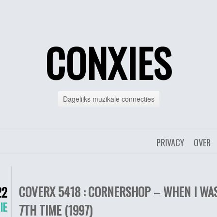
CONXIES
Dagelijks muzikale connecties
PRIVACY
OVER
COVERX 5418 : CORNERSHOP – WHEN I WA
22
IE
7TH TIME (1997)