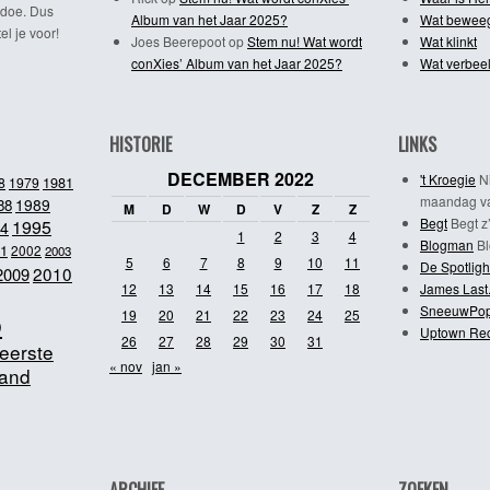
 doe. Dus
Album van het Jaar 2025?
Wat bewee
l je voor!
Joes Beerepoot
op
Stem nu! Wat wordt
Wat klinkt
conXies’ Album van het Jaar 2025?
Wat verbeel
HISTORIE
LINKS
DECEMBER 2022
't Kroegie
Ni
1981
8
1979
maandag va
1989
88
M
D
W
D
V
Z
Z
Begt
Begt z’
1995
4
1
2
3
4
Blogman
Bl
1
2002
2003
5
6
7
8
9
10
11
De Spotligh
2010
2009
12
13
14
15
16
17
18
James Last
SneeuwPo
o
19
20
21
22
23
24
25
Uptown Re
26
27
28
29
30
31
eerste
« nov
jan »
and
ARCHIEF
ZOEKEN