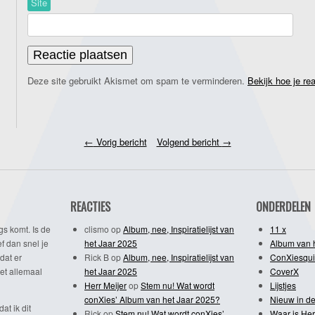
Site
Deze site gebruikt Akismet om spam te verminderen.
Bekijk hoe je re
←
Vorig bericht
Volgend bericht
→
REACTIES
ONDERDELEN
gs komt. Is de
clismo
op
Album, nee, Inspiratielijst van
11 x
f dan snel je
het Jaar 2025
Album van 
dat er
Rick B
op
Album, nee, Inspiratielijst van
ConXiesqui
et allemaal
het Jaar 2025
CoverX
Herr Meijer
op
Stem nu! Wat wordt
Lijstjes
conXies’ Album van het Jaar 2025?
Nieuw in de
dat ik dit
Rick
op
Stem nu! Wat wordt conXies’
Waar is Her