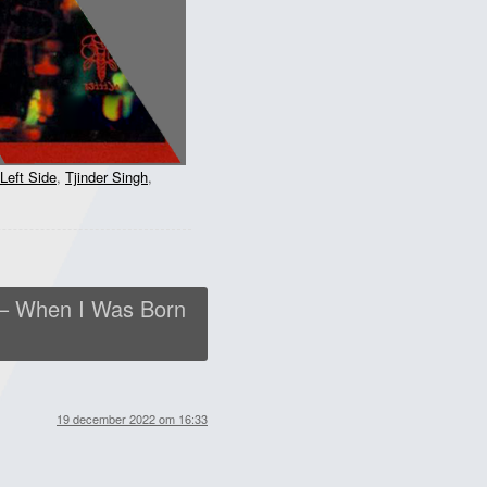
Left Side
,
Tjinder Singh
,
 – When I Was Born
19 december 2022 om 16:33