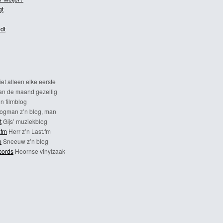
gt
dt
et alleen elke eerste
n de maand gezellig
n filmblog
ogman z’n blog, man
t
Gijs’ muziekblog
.fm
Herr z’n Last.fm
p
Sneeuw z’n blog
cords
Hoornse vinylzaak