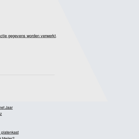
actie gegevens worden verwerkt
.
het Jaar
z
 platenkast
r Meijer?