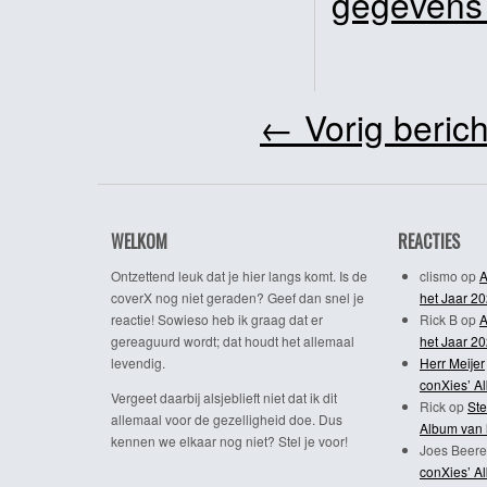
gegevens
←
Vorig berich
WELKOM
REACTIES
Ontzettend leuk dat je hier langs komt. Is de
clismo
op
A
coverX nog niet geraden? Geef dan snel je
het Jaar 2
reactie! Sowieso heb ik graag dat er
Rick B
op
A
gereaguurd wordt; dat houdt het allemaal
het Jaar 2
levendig.
Herr Meijer
conXies’ A
Vergeet daarbij alsjeblieft niet dat ik dit
Rick
op
Ste
allemaal voor de gezelligheid doe. Dus
Album van 
kennen we elkaar nog niet? Stel je voor!
Joes Beere
conXies’ A