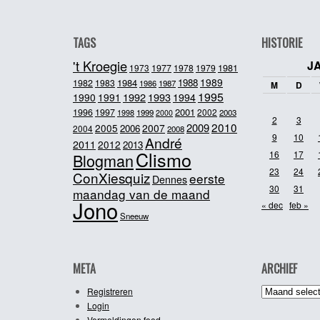
TAGS
HISTORIE
't Kroegie
J
1981
1973
1977
1978
1979
1989
1984
1988
1982
1983
1986
1987
M
D
1995
1992
1993
1990
1991
1994
2001
1996
1997
2002
1998
1999
2003
2000
2
3
2010
2009
2005
2007
2006
2004
2008
9
10
André
2011
2012
2013
Clismo
16
17
Blogman
23
24
ConXiesquiz
eerste
Dennes
30
31
maandag van de maand
Jono
« dec
feb »
Sneeuw
META
ARCHIEF
Archief
Registreren
Login
Vermeldingen feed