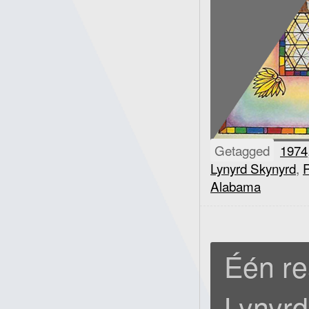
Getagged
1974
Lynyrd Skynyrd
,
Alabama
Één re
Lynyrd