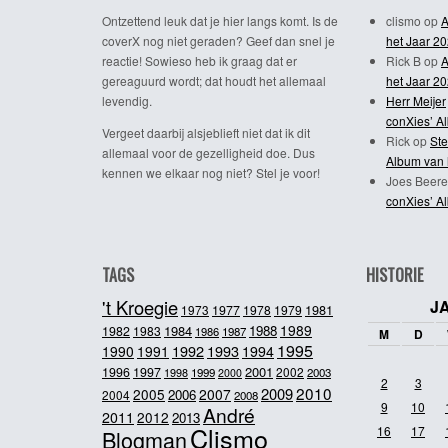
Ontzettend leuk dat je hier langs komt. Is de
clismo
op
A
coverX nog niet geraden? Geef dan snel je
het Jaar 2
reactie! Sowieso heb ik graag dat er
Rick B
op
A
gereaguurd wordt; dat houdt het allemaal
het Jaar 2
levendig.
Herr Meijer
conXies’ A
Vergeet daarbij alsjeblieft niet dat ik dit
Rick
op
Ste
allemaal voor de gezelligheid doe. Dus
Album van 
kennen we elkaar nog niet? Stel je voor!
Joes Beere
conXies’ A
TAGS
HISTORIE
't Kroegie
J
1981
1973
1977
1978
1979
1989
1984
1988
1982
1983
1986
1987
M
D
1995
1992
1993
1990
1991
1994
2001
1996
1997
2002
1998
1999
2003
2000
2
3
2010
2009
2005
2007
2006
2004
2008
9
10
André
2011
2012
2013
Clismo
16
17
Blogman