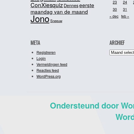
23
24
ConXiesquiz
eerste
Dennes
30
31
maandag van de maand
Jono
« dec
feb »
Sneeuw
META
ARCHIEF
Archief
Registreren
Login
Vermeldingen feed
Reacties feed
WordPress.org
Ondersteund door Wo
Word