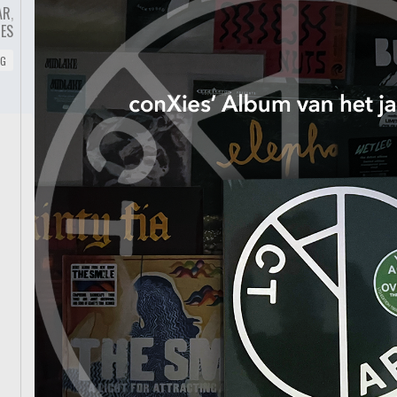
AR
,
JES
NG