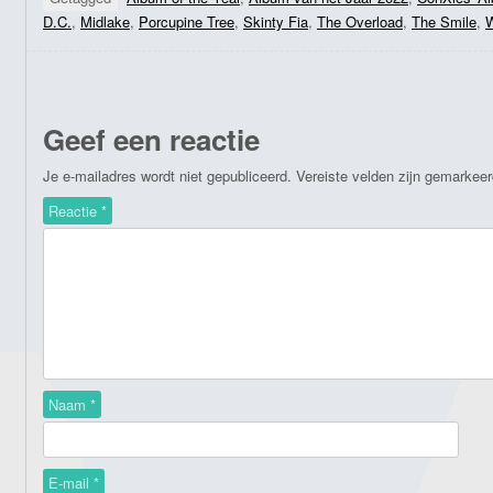
D.C.
,
Midlake
,
Porcupine Tree
,
Skinty Fia
,
The Overload
,
The Smile
,
W
Geef een reactie
Je e-mailadres wordt niet gepubliceerd.
Vereiste velden zijn gemarkee
Reactie
*
Naam
*
E-mail
*