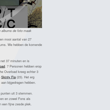
gde albums de foto maak
en mooi aantal van 27
albums. We hebben de komende
rt net 37 minuten en is
load
. 7 Personen hebben erop
he Overload kreeg echter 3
n
Skinty Fia
(23). Het erg
ht aan bijgedragen hebben.
 punten uit 3 stemmen.
ten en zowel Fons als
 een fijne zesde plek.