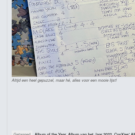
Altijd een heel gepuzzel, maar hé, alles voor een mooie lijst!
Getagged
Album of the Year
,
Album van het Jaar 2022
,
ConXies' Al