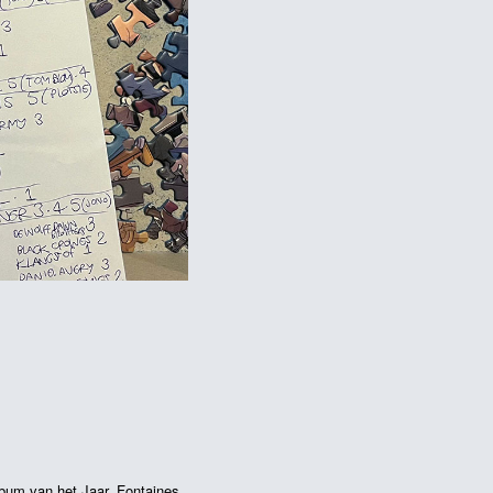
bum van het Jaar
,
Fontaines