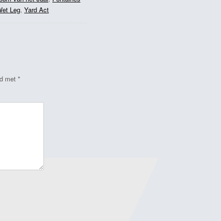
et Leg
,
Yard Act
rd met
*