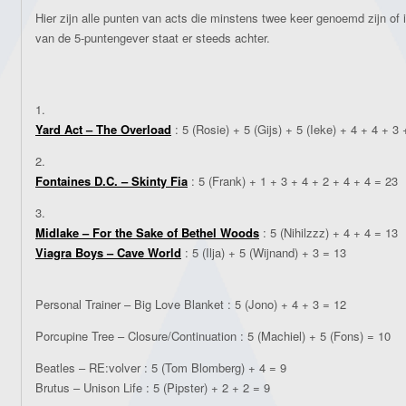
Hier zijn alle punten van acts die minstens twee keer genoemd zijn of
van de 5-puntengever staat er steeds achter.
1.
Yard Act – The Overload
: 5 (Rosie) + 5 (Gijs) + 5 (Ieke) + 4 + 4 + 3 
2.
Fontaines D.C. – Skinty Fia
: 5 (Frank) + 1 + 3 + 4 + 2 + 4 + 4 = 23
3.
Midlake – For the Sake of Bethel Woods
: 5 (Nihilzzz) + 4 + 4 = 13
Viagra Boys – Cave World
: 5 (Ilja) + 5 (Wijnand) + 3 = 13
Personal Trainer – Big Love Blanket : 5 (Jono) + 4 + 3 = 12
Porcupine Tree – Closure/Continuation : 5 (Machiel) + 5 (Fons) = 10
Beatles – RE:volver : 5 (Tom Blomberg) + 4 = 9
Brutus – Unison Life : 5 (Pipster) + 2 + 2 = 9