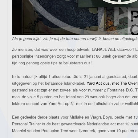
Als je goed kijkt, zie je mij de foto nemen terwijl ik boven de uitgele
Zo mensen, dat was weer een hoop telwerk. DANKJEWEL daarvoor! E
persoonlijke inzendingen zorgt voor maar liefst 86 uniek genoemde 
tijd nog genoeg goeie tips te beluisteren dus!
Er is natuurlijk altijd 1 uitschieter. Die is 21 januari al gereleased, duu
uitgegeven op het befaamde Island-label.
Yard Act dus, met The Over
gestemd en dat zijn er net zoveel als voor nummer 2 Fontaines D.C. T
maal de volle 5 punten en het totaal van 29 was ook hoger dan dat va
lekkere concert van Yard Act op 31 mei in de Tolhuistuin zal er wellic
Een gedeelde derde plaats voor Midlake en Viagra Boys, beide met 13
Personal Trainer is de best gewaardeerde Nederlandse act met 12 pun
Machiel vonden Porcupine Tree weer ijzersterk, goed voor 10 punten en