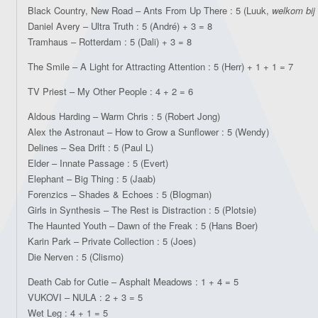
Black Country, New Road – Ants From Up There : 5 (Luuk,
welkom bij 
Daniel Avery – Ultra Truth : 5 (André) + 3 = 8
Tramhaus – Rotterdam : 5 (Dali) + 3 = 8
The Smile – A Light for Attracting Attention : 5 (Herr) + 1 + 1 = 7
TV Priest – My Other People : 4 + 2 = 6
Aldous Harding – Warm Chris : 5 (Robert Jong)
Alex the Astronaut – How to Grow a Sunflower : 5 (Wendy)
Delines – Sea Drift : 5 (Paul L)
Elder – Innate Passage : 5 (Evert)
Elephant – Big Thing : 5 (Jaab)
Forenzics – Shades & Echoes : 5 (Blogman)
Girls in Synthesis – The Rest is Distraction : 5 (Plotsie)
The Haunted Youth – Dawn of the Freak : 5 (Hans Boer)
Karin Park – Private Collection : 5 (Joes)
Die Nerven : 5 (Clismo)
Death Cab for Cutie – Asphalt Meadows : 1 + 4 = 5
VUKOVI – NULA : 2 + 3 = 5
Wet Leg : 4 + 1 = 5