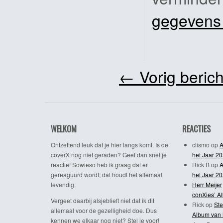
gegevens
←
Vorig berich
WELKOM
REACTIES
Ontzettend leuk dat je hier langs komt. Is de
clismo
op
A
coverX nog niet geraden? Geef dan snel je
het Jaar 2
reactie! Sowieso heb ik graag dat er
Rick B
op
A
gereaguurd wordt; dat houdt het allemaal
het Jaar 2
levendig.
Herr Meijer
conXies’ A
Vergeet daarbij alsjeblieft niet dat ik dit
Rick
op
Ste
allemaal voor de gezelligheid doe. Dus
Album van 
kennen we elkaar nog niet? Stel je voor!