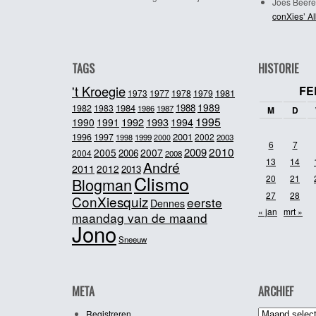
Joes Beere
conXies’ A
TAGS
HISTORIE
't Kroegie
FE
1981
1973
1977
1978
1979
1989
1984
1988
1982
1983
1986
1987
M
D
1995
1992
1993
1990
1991
1994
2001
1996
1997
2002
1998
1999
2003
2000
6
7
2010
2009
2005
2007
2006
2004
2008
13
14
André
2011
2012
2013
Clismo
20
21
Blogman
27
28
ConXiesquiz
eerste
Dennes
« jan
mrt »
maandag van de maand
Jono
Sneeuw
META
ARCHIEF
Archief
Registreren