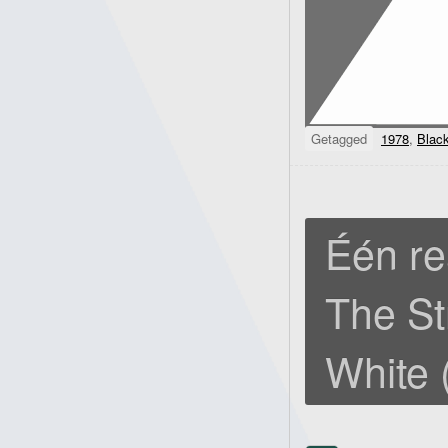
Getagged
1978
,
Blac
Één re
The St
White 