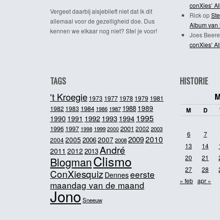
conXies’ A
Vergeet daarbij alsjeblieft niet dat ik dit
Rick
op
Ste
allemaal voor de gezelligheid doe. Dus
Album van 
kennen we elkaar nog niet? Stel je voor!
Joes Beere
conXies’ A
TAGS
HISTORIE
't Kroegie
M
1981
1973
1977
1978
1979
1989
1984
1988
1982
1983
1986
1987
M
D
1995
1992
1993
1990
1991
1994
2001
1996
1997
2002
1998
1999
2003
2000
6
7
2010
2009
2005
2007
2006
2004
2008
13
14
André
2011
2012
2013
Clismo
20
21
Blogman
27
28
ConXiesquiz
eerste
Dennes
« feb
apr »
maandag van de maand
Jono
Sneeuw