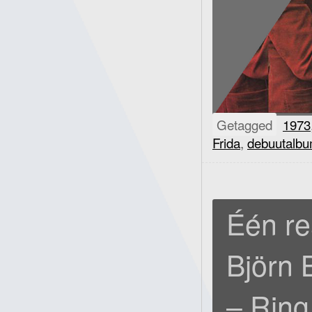
Getagged
1973
Frida
,
debuutalb
Één re
Björn
– Ring