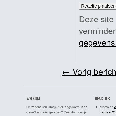
Deze site
verminde
gegevens
←
Vorig berich
WELKOM
REACTIES
Ontzettend leuk dat je hier langs komt. Is de
clismo
op
A
coverX nog niet geraden? Geef dan snel je
het Jaar 2