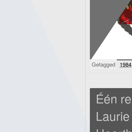
Getagged
1984
Één re
Laurie