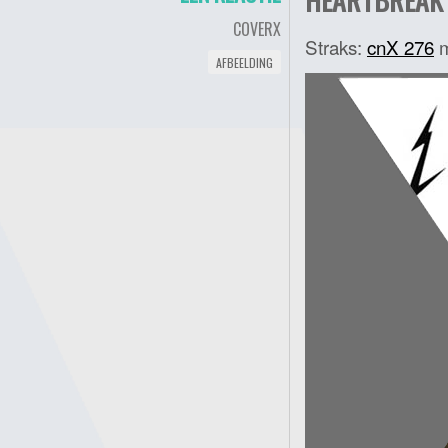
COVERX
Straks:
cnX 276
m
AFBEELDING