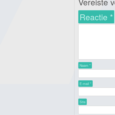
Vereiste 
Reactie
*
Naam
*
E-mail
*
Site