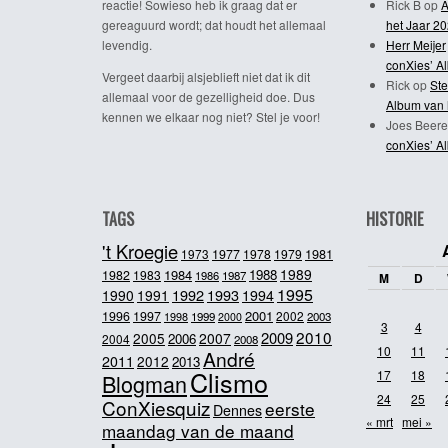
reactie! Sowieso heb ik graag dat er
Rick B
op
A
gereaguurd wordt; dat houdt het allemaal
het Jaar 2
levendig.
Herr Meijer
conXies’ A
Vergeet daarbij alsjeblieft niet dat ik dit
Rick
op
Ste
allemaal voor de gezelligheid doe. Dus
Album van 
kennen we elkaar nog niet? Stel je voor!
Joes Beere
conXies’ A
TAGS
HISTORIE
't Kroegie
1981
1973
1977
1978
1979
1989
1984
1988
1982
1983
1986
1987
M
D
1995
1992
1993
1990
1991
1994
2001
1996
1997
2002
1998
1999
2003
2000
3
4
2010
2009
2005
2007
2006
2004
2008
10
11
André
2011
2012
2013
Clismo
17
18
Blogman
24
25
ConXiesquiz
eerste
Dennes
« mrt
mei »
maandag van de maand