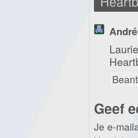
Heartb
André
Lauri
Heart
Bean
Geef e
Je e-mail