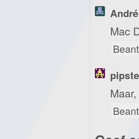
André
Mac D
Bean
pipste
Maar,
Bean