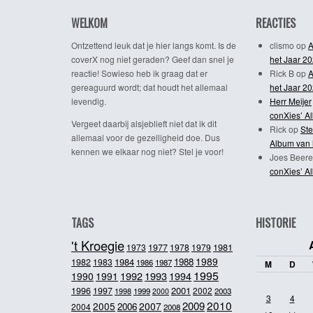
WELKOM
REACTIES
Ontzettend leuk dat je hier langs komt. Is de
clismo
op
A
coverX nog niet geraden? Geef dan snel je
het Jaar 2
reactie! Sowieso heb ik graag dat er
Rick B
op
A
gereaguurd wordt; dat houdt het allemaal
het Jaar 2
levendig.
Herr Meijer
conXies’ A
Vergeet daarbij alsjeblieft niet dat ik dit
Rick
op
Ste
allemaal voor de gezelligheid doe. Dus
Album van 
kennen we elkaar nog niet? Stel je voor!
Joes Beere
conXies’ A
TAGS
HISTORIE
't Kroegie
1981
1973
1977
1978
1979
1989
1984
1988
1982
1983
1986
1987
M
D
1995
1992
1993
1990
1991
1994
2001
1996
1997
2002
1998
1999
2003
2000
3
4
2010
2009
2005
2007
2006
2004
2008