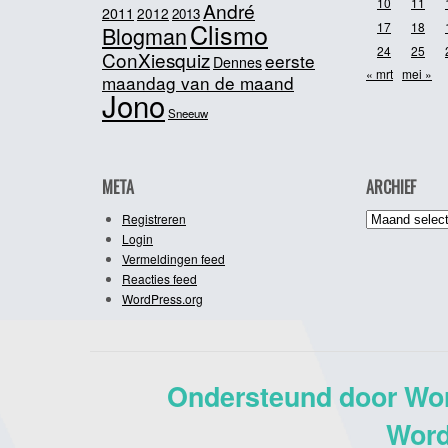
10
11
André
2011
2012
2013
Clismo
17
18
Blogman
24
25
ConXiesquiz
eerste
Dennes
« mrt
mei »
maandag van de maand
Jono
Sneeuw
META
ARCHIEF
Archief
Registreren
Login
Vermeldingen feed
Reacties feed
WordPress.org
Ondersteund door Wo
Word