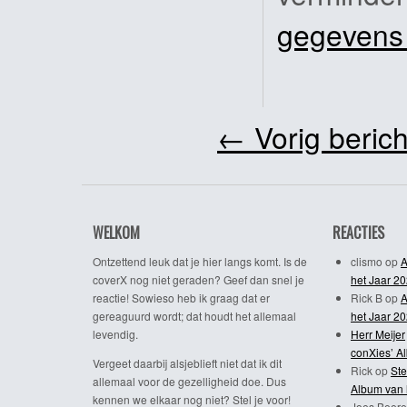
gegevens
←
Vorig berich
WELKOM
REACTIES
Ontzettend leuk dat je hier langs komt. Is de
clismo
op
A
coverX nog niet geraden? Geef dan snel je
het Jaar 2
reactie! Sowieso heb ik graag dat er
Rick B
op
A
gereaguurd wordt; dat houdt het allemaal
het Jaar 2
levendig.
Herr Meijer
conXies’ A
Vergeet daarbij alsjeblieft niet dat ik dit
Rick
op
Ste
allemaal voor de gezelligheid doe. Dus
Album van 
kennen we elkaar nog niet? Stel je voor!
Joes Beere