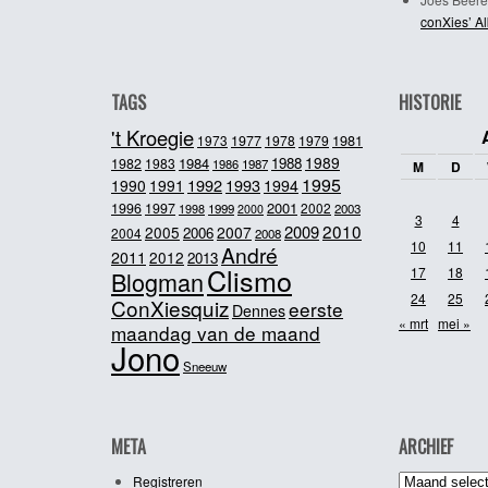
conXies’ A
TAGS
HISTORIE
't Kroegie
1981
1973
1977
1978
1979
1989
1984
1988
1982
1983
1986
1987
M
D
1995
1992
1993
1990
1991
1994
2001
1996
1997
2002
1998
1999
2003
2000
3
4
2010
2009
2005
2007
2006
2004
2008
10
11
André
2011
2012
2013
Clismo
17
18
Blogman
24
25
ConXiesquiz
eerste
Dennes
« mrt
mei »
maandag van de maand
Jono
Sneeuw
META
ARCHIEF
Archief
Registreren