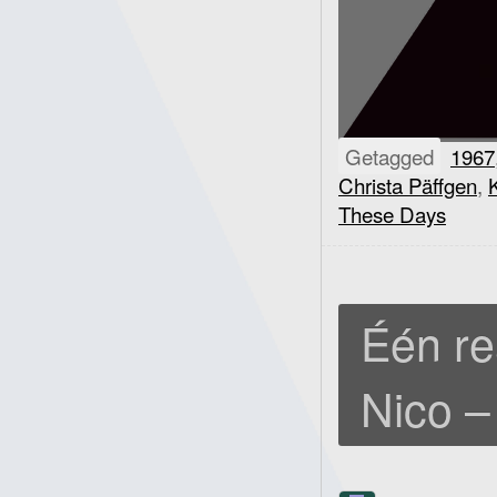
Getagged
1967
Christa Päffgen
,
These Days
Één re
Nico –