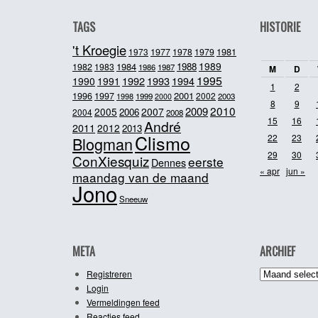
TAGS
HISTORIE
't Kroegie
1981
1973
1977
1978
1979
1989
1984
1988
1982
1983
1986
1987
M
D
1995
1992
1993
1990
1991
1994
1
2
2001
1996
1997
2002
1998
1999
2003
2000
8
9
2010
2009
2005
2007
2006
2004
2008
15
16
André
2011
2012
2013
Clismo
22
23
Blogman
29
30
ConXiesquiz
eerste
Dennes
« apr
jun »
maandag van de maand
Jono
Sneeuw
META
ARCHIEF
Archief
Registreren
Login
Vermeldingen feed
Reacties feed