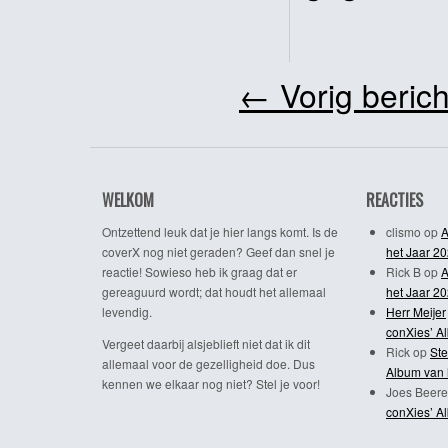
←
Vorig berich
WELKOM
REACTIES
Ontzettend leuk dat je hier langs komt. Is de
clismo
op
A
coverX nog niet geraden? Geef dan snel je
het Jaar 2
reactie! Sowieso heb ik graag dat er
Rick B
op
A
gereaguurd wordt; dat houdt het allemaal
het Jaar 2
levendig.
Herr Meijer
conXies’ A
Vergeet daarbij alsjeblieft niet dat ik dit
Rick
op
Ste
allemaal voor de gezelligheid doe. Dus
Album van 
kennen we elkaar nog niet? Stel je voor!
Joes Beere
conXies’ A