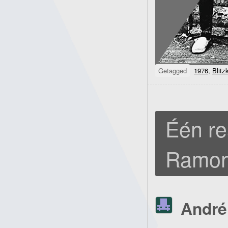
Getagged
1976
,
Blitz
Één re
Ramon
André