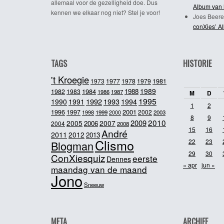
allemaal voor de gezelligheid doe. Dus
Album van 
kennen we elkaar nog niet? Stel je voor!
Joes Beere
conXies’ A
TAGS
HISTORIE
't Kroegie
1981
1973
1977
1978
1979
1989
1984
1988
1982
1983
1986
1987
M
D
1995
1992
1993
1990
1991
1994
1
2
2001
1996
1997
2002
1998
1999
2003
2000
8
9
2010
2009
2005
2007
2006
2004
2008
15
16
André
2011
2012
2013
Clismo
22
23
Blogman
29
30
ConXiesquiz
eerste
Dennes
« apr
jun »
maandag van de maand
Jono
Sneeuw
META
ARCHIEF