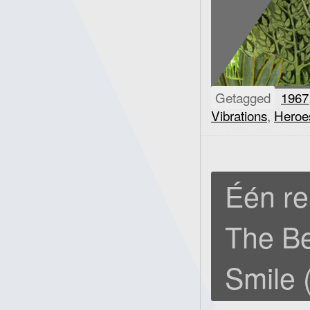
Getagged
1967
Vibrations
,
Heroes
Één re
The Be
Smile 