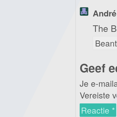
André
The B
Bean
Geef e
Je e-mail
Vereiste 
Reactie
*