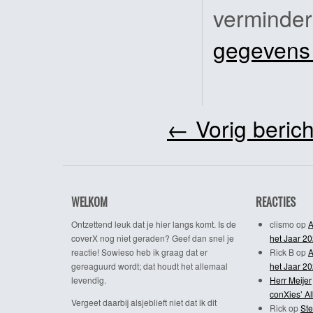
verminde
gegevens
←
Vorig berich
WELKOM
REACTIES
Ontzettend leuk dat je hier langs komt. Is de
clismo
op
A
coverX nog niet geraden? Geef dan snel je
het Jaar 2
reactie! Sowieso heb ik graag dat er
Rick B
op
A
gereaguurd wordt; dat houdt het allemaal
het Jaar 2
levendig.
Herr Meijer
conXies’ A
Vergeet daarbij alsjeblieft niet dat ik dit
Rick
op
Ste