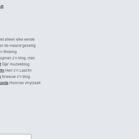
dt
et alleen elke eerste
n de maand gezellig
n filmblog
ogman z’n blog, man
t
Gijs’ muziekblog
.fm
Herr z’n Last.fm
p
Sneeuw z’n blog
cords
Hoornse vinylzaak