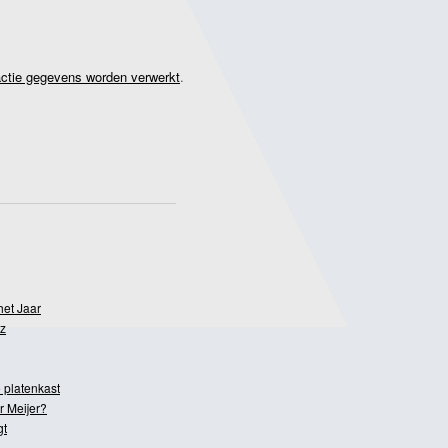
actie gegevens worden verwerkt
.
het Jaar
z
 platenkast
r Meijer?
gt