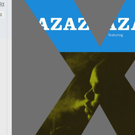
RX
NG