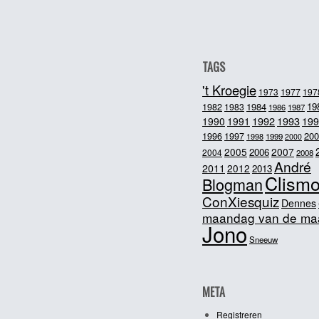
TAGS
't Kroegie
1973
1977
197
1984
19
1982
1983
1986
1987
1992
1993
1990
1991
199
200
1996
1997
1998
1999
2000
2005
2007
2006
2004
2008
André
2011
2012
2013
Clism
Blogman
ConXiesquiz
Dennes
maandag van de ma
Jono
Sneeuw
META
Registreren