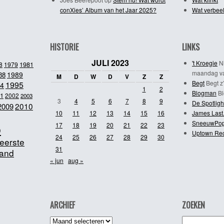
conXies’ Album van het Jaar 2025?
Wat verbeel
HISTORIE
LINKS
JULI 2023
't Kroegie
Ni
1981
8
1979
maandag va
1989
88
M
D
W
D
V
Z
Z
Begt
Begt z’
1995
4
1
2
Blogman
Bl
1
2002
2003
3
4
5
6
7
8
9
De Spotligh
2010
2009
10
11
12
13
14
15
16
James Last
SneeuwPo
o
17
18
19
20
21
22
23
Uptown Re
24
25
26
27
28
29
30
eerste
31
and
« jun
aug »
ARCHIEF
ZOEKEN
Archief
Zoeken