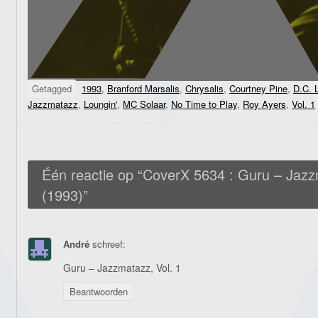
Getagged
1993
,
Branford Marsalis
,
Chrysalis
,
Courtney Pine
,
D.C. 
Jazzmatazz
,
Loungin'
,
MC Solaar
,
No Time to Play
,
Roy Ayers
,
Vol. 1
Één reactie op “
CoverX 5634 : Guru – Jazzm
(1993)
”
André
schreef:
Guru – Jazzmatazz, Vol. 1
Beantwoorden