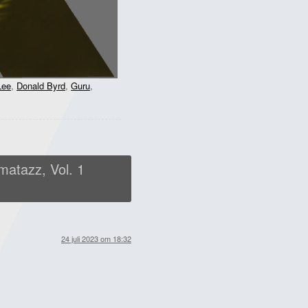
Lee
,
Donald Byrd
,
Guru
,
atazz, Vol. 1
24 juli 2023 om 18:32