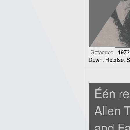
Getagged
1972
Down
,
Reprise
,
S
Één re
Allen 
and Fa