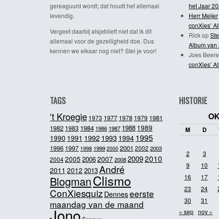
gereaguurd wordt; dat houdt het allemaal
het Jaar 2
levendig.
Herr Meijer
conXies’ A
Vergeet daarbij alsjeblieft niet dat ik dit
Rick
op
Ste
allemaal voor de gezelligheid doe. Dus
Album van 
kennen we elkaar nog niet? Stel je voor!
Joes Beere
conXies’ A
TAGS
HISTORIE
't Kroegie
OK
1981
1973
1977
1978
1979
1989
1984
1988
1982
1983
1986
1987
M
D
1995
1992
1993
1990
1991
1994
2001
1996
1997
2002
1998
1999
2003
2000
2
3
2010
2009
2005
2007
2006
2004
2008
9
10
André
2011
2012
2013
Clismo
16
17
Blogman
23
24
ConXiesquiz
eerste
Dennes
30
31
maandag van de maand
Jono
« sep
nov »
Sneeuw