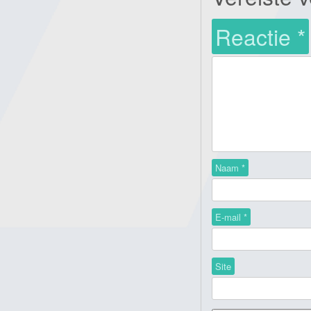
Reactie
*
Naam
*
E-mail
*
Site