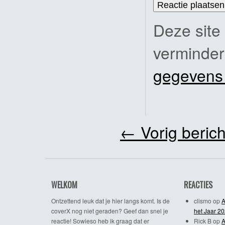
Deze site
verminde
gegevens
←
Vorig berich
WELKOM
REACTIES
Ontzettend leuk dat je hier langs komt. Is de
clismo
op
A
coverX nog niet geraden? Geef dan snel je
het Jaar 2
reactie! Sowieso heb ik graag dat er
Rick B
op
A