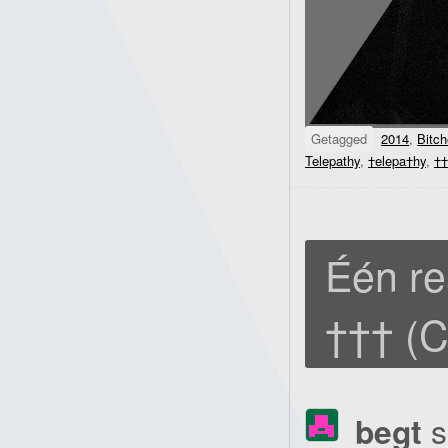
Getagged
2014
,
Bitc
Telepathy
,
†elepa†hy
,
††
Één re
††† (C
begt
s