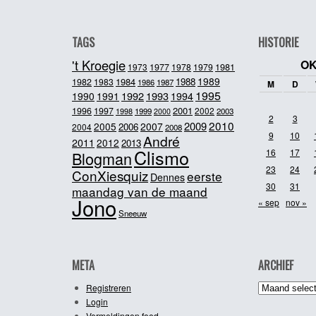
TAGS
HISTORIE
't Kroegie
OK
1981
1973
1977
1978
1979
1989
1984
1988
1982
1983
1986
1987
M
D
1995
1992
1993
1990
1991
1994
2001
1996
1997
2002
1998
1999
2003
2000
2
3
2010
2009
2005
2007
2006
2004
2008
9
10
André
2011
2012
2013
Clismo
16
17
Blogman
23
24
ConXiesquiz
eerste
Dennes
30
31
maandag van de maand
Jono
« sep
nov »
Sneeuw
META
ARCHIEF
Archief
Registreren
Login
Vermeldingen feed