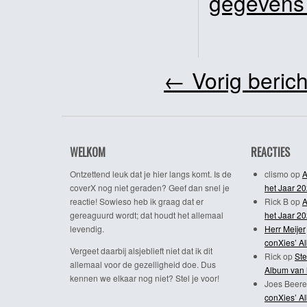
gegevens
←
Vorig berich
WELKOM
REACTIES
Ontzettend leuk dat je hier langs komt. Is de
clismo
op
A
coverX nog niet geraden? Geef dan snel je
het Jaar 2
reactie! Sowieso heb ik graag dat er
Rick B
op
A
gereaguurd wordt; dat houdt het allemaal
het Jaar 2
levendig.
Herr Meijer
conXies’ A
Vergeet daarbij alsjeblieft niet dat ik dit
Rick
op
Ste
allemaal voor de gezelligheid doe. Dus
Album van 
kennen we elkaar nog niet? Stel je voor!
Joes Beere
conXies’ A