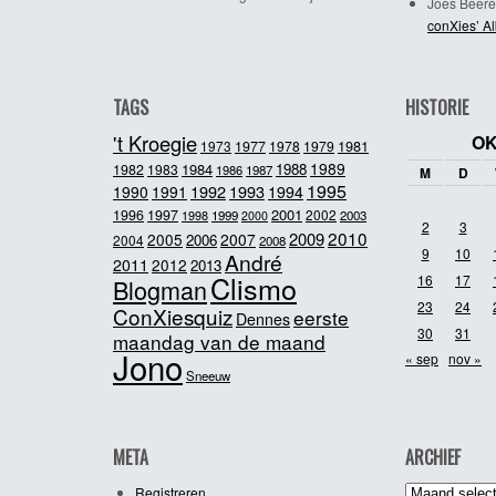
Joes Beere
conXies’ A
TAGS
HISTORIE
't Kroegie
OK
1981
1973
1977
1978
1979
1989
1984
1988
1982
1983
1986
1987
M
D
1995
1992
1993
1990
1991
1994
2001
1996
1997
2002
1998
1999
2003
2000
2
3
2010
2009
2005
2007
2006
2004
2008
9
10
André
2011
2012
2013
Clismo
16
17
Blogman
23
24
ConXiesquiz
eerste
Dennes
30
31
maandag van de maand
Jono
« sep
nov »
Sneeuw
META
ARCHIEF
Archief
Registreren