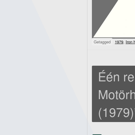
Getagged
1979
,
Iron 
Één re
Motörh
(1979)