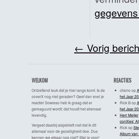
gegevens
←
Vorig berich
WELKOM
REACTIES
Ontzettend leuk dat je hier langs komt. Is de
clismo
op
A
coverX nog niet geraden? Geef dan snel je
het Jaar 2
reactie! Sowieso heb ik graag dat er
Rick B
op
A
gereaguurd wordt; dat houdt het allemaal
het Jaar 2
levendig.
Herr Meijer
conXies’ A
Vergeet daarbij alsjeblieft niet dat ik dit
Rick
op
Ste
allemaal voor de gezelligheid doe. Dus
Album van 
kennen we elkaar nog niet? Stel je voor!