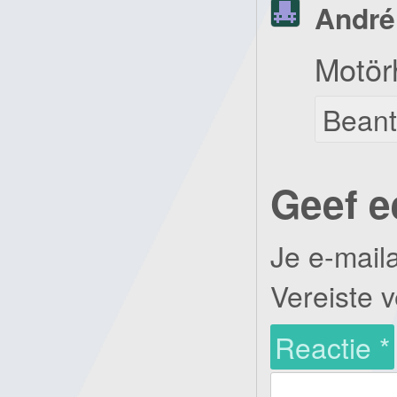
André
Motör
Bean
Geef e
Je e-mail
Vereiste 
Reactie
*