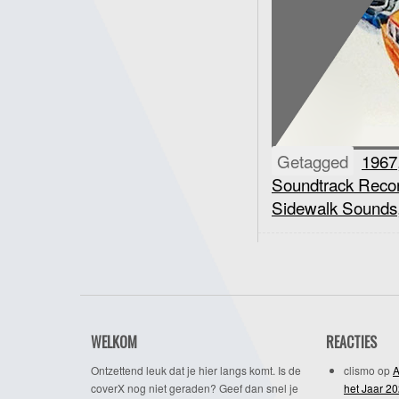
Getagged
1967
Soundtrack Reco
Sidewalk Sounds
WELKOM
REACTIES
Ontzettend leuk dat je hier langs komt. Is de
clismo
op
A
coverX nog niet geraden? Geef dan snel je
het Jaar 2