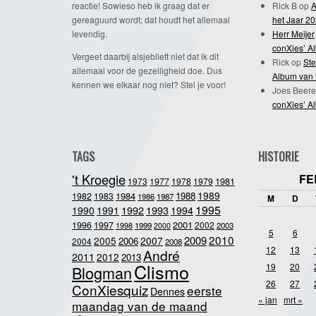
reactie! Sowieso heb ik graag dat er
Rick B
op
A
gereaguurd wordt; dat houdt het allemaal
het Jaar 2
levendig.
Herr Meijer
conXies’ A
Vergeet daarbij alsjeblieft niet dat ik dit
Rick
op
Ste
allemaal voor de gezelligheid doe. Dus
Album van 
kennen we elkaar nog niet? Stel je voor!
Joes Beere
conXies’ A
TAGS
HISTORIE
't Kroegie
FE
1981
1973
1977
1978
1979
1989
1984
1988
1982
1983
1986
1987
M
D
1995
1992
1993
1990
1991
1994
2001
1996
1997
2002
1998
1999
2003
2000
5
6
2010
2009
2005
2007
2006
2004
2008
12
13
André
2011
2012
2013
Clismo
19
20
Blogman
26
27
ConXiesquiz
eerste
Dennes
« jan
mrt »
maandag van de maand