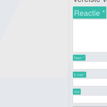
Reactie
*
Naam
*
E-mail
*
Site