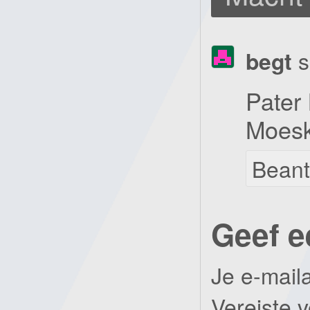
begt
s
Pater
Moesk
Bean
Geef e
Je e-mail
Vereiste 