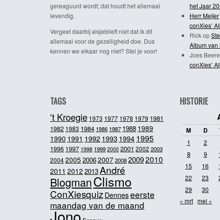
gereaguurd wordt; dat houdt het allemaal
het Jaar 2
levendig.
Herr Meijer
conXies’ A
Vergeet daarbij alsjeblieft niet dat ik dit
Rick
op
Ste
allemaal voor de gezelligheid doe. Dus
Album van 
kennen we elkaar nog niet? Stel je voor!
Joes Beere
conXies’ A
TAGS
HISTORIE
't Kroegie
1981
1973
1977
1978
1979
1989
1984
1988
1982
1983
1986
1987
M
D
1995
1992
1993
1990
1991
1994
1
2
2001
1996
1997
2002
1998
1999
2003
2000
8
9
2010
2009
2005
2007
2006
2004
2008
15
16
André
2011
2012
2013
Clismo
22
23
Blogman
29
30
ConXiesquiz
eerste
Dennes
« mrt
mei »
maandag van de maand
Jono
Sneeuw