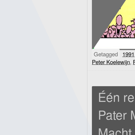
Getagged
1991
Peter Koelewijn
,
Één re
Pater 
Macht 