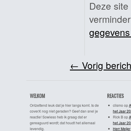
Deze site
verminde
gegevens
←
Vorig berich
WELKOM
REACTIES
Ontzettend leuk dat je hier langs komt. Is de
clismo
op
A
coverX nog niet geraden? Geef dan snel je
het Jaar 2
reactie! Sowieso heb ik graag dat er
Rick B
op
A
gereaguurd wordt; dat houdt het allemaal
het Jaar 2
levendig.
Herr Meijer