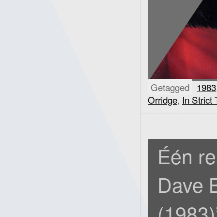
Getagged
1983
Orridge
,
In Stric
Één re
Dave B
(1983)