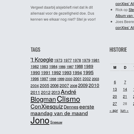
conXies’ A
Vergeet daarbij alsjeblieft niet dat ik dit
Rick
op
Ste
allemaal voor de gezelligheid doe. Dus
Album van 
kennen we elkaar nog niet? Stel je voor!
Joes Beere
conXies’ A
TAGS
HISTORIE
't Kroegie
1981
1973
1977
1978
1979
1989
1984
1988
1982
1983
1986
1987
M
D
1995
1992
1993
1990
1991
1994
2001
1996
1997
2002
1998
1999
2003
2000
6
7
2010
2009
2005
2007
2006
2004
2008
13
14
André
2011
2012
2013
Clismo
20
21
Blogman
27
28
ConXiesquiz
eerste
Dennes
« apr
jun »
maandag van de maand
Jono
Sneeuw