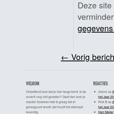
Deze site
verminde
gegevens
←
Vorig berich
WELKOM
REACTIES
Ontzettend leuk dat je hier langs komt. Is de
clismo
op
A
coverX nog niet geraden? Geef dan snel je
het Jaar 2
reactie! Sowieso heb ik graag dat er
Rick B
op
A
gereaguurd wordt; dat houdt het allemaal
het Jaar 2
levendig.
Herr Meijer