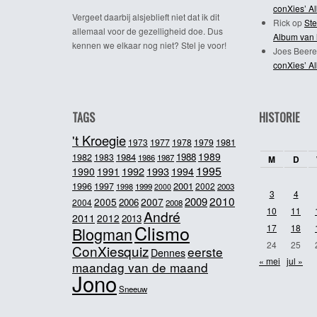
conXies’ A
Vergeet daarbij alsjeblieft niet dat ik dit
Rick
op
Ste
allemaal voor de gezelligheid doe. Dus
Album van 
kennen we elkaar nog niet? Stel je voor!
Joes Beere
conXies’ A
TAGS
HISTORIE
't Kroegie
1981
1973
1977
1978
1979
1989
1984
1988
1982
1983
1986
1987
M
D
1995
1992
1993
1990
1991
1994
2001
1996
1997
2002
1998
1999
2003
2000
3
4
2010
2009
2005
2007
2006
2004
2008
10
11
André
2011
2012
2013
Clismo
17
18
Blogman
24
25
ConXiesquiz
eerste
Dennes
« mei
jul »
maandag van de maand
Jono
Sneeuw