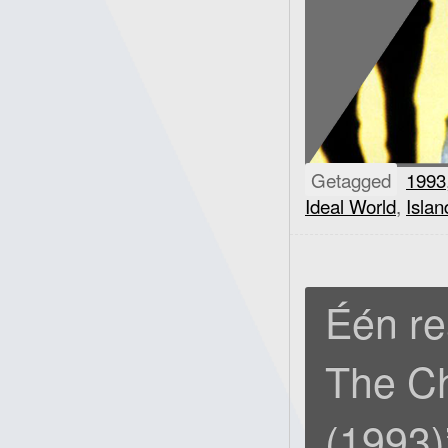
Getagged
1993
Ideal World
,
Islan
Één re
The Ch
(1993)