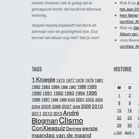
reactie! Sowieso heb ik graag dat er
Rick B
op
A
gereaguurd wordt; dat houdt het allemaal
het Jaar 2
levendig.
Herr Meijer
conXies’ A
Vergeet daarbij alsjeblieft niet dat ik dit
Rick
op
Ste
allemaal voor de gezelligheid doe. Dus
Album van 
kennen we elkaar nog niet? Stel je voor!
Joes Beere
conXies’ A
TAGS
HISTORIE
't Kroegie
1981
1973
1977
1978
1979
1989
1984
1988
1982
1983
1986
1987
M
D
1995
1992
1993
1990
1991
1994
1
2
2001
1996
1997
2002
1998
1999
2003
2000
8
9
2010
2009
2005
2007
2006
2004
2008
15
16
André
2011
2012
2013
Clismo
22
23
Blogman
29
30
ConXiesquiz
eerste
Dennes
« jun
aug »
maandag van de maand