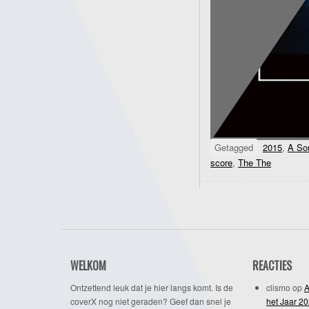
Getagged
2015
,
A So
score
,
The The
WELKOM
REACTIES
Ontzettend leuk dat je hier langs komt. Is de
clismo
op
A
coverX nog niet geraden? Geef dan snel je
het Jaar 2