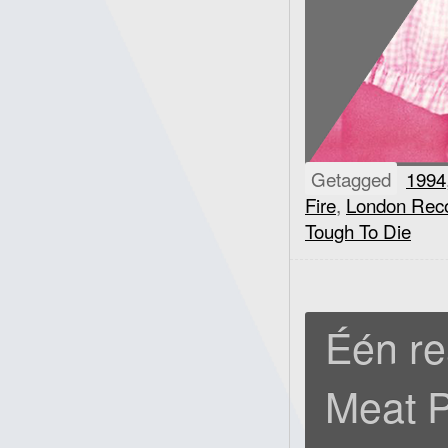
Getagged
1994
Fire
,
London Rec
Tough To Die
Één re
Meat P