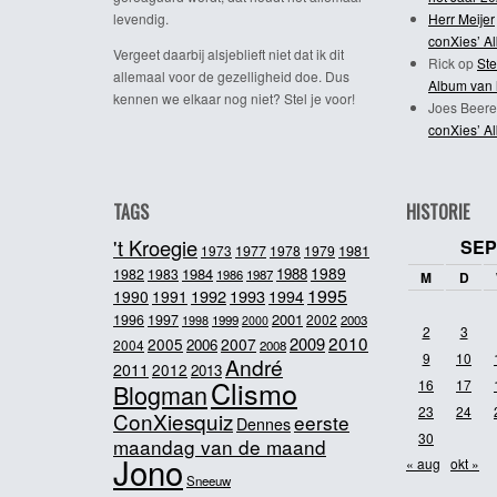
levendig.
Herr Meijer
conXies’ A
Vergeet daarbij alsjeblieft niet dat ik dit
Rick
op
Ste
allemaal voor de gezelligheid doe. Dus
Album van 
kennen we elkaar nog niet? Stel je voor!
Joes Beere
conXies’ A
TAGS
HISTORIE
't Kroegie
SEP
1981
1973
1977
1978
1979
1989
1984
1988
1982
1983
1986
1987
M
D
1995
1992
1993
1990
1991
1994
2001
1996
1997
2002
1998
1999
2003
2000
2
3
2010
2009
2005
2007
2006
2004
2008
9
10
André
2011
2012
2013
Clismo
16
17
Blogman
23
24
ConXiesquiz
eerste
Dennes
30
maandag van de maand
Jono
« aug
okt »
Sneeuw