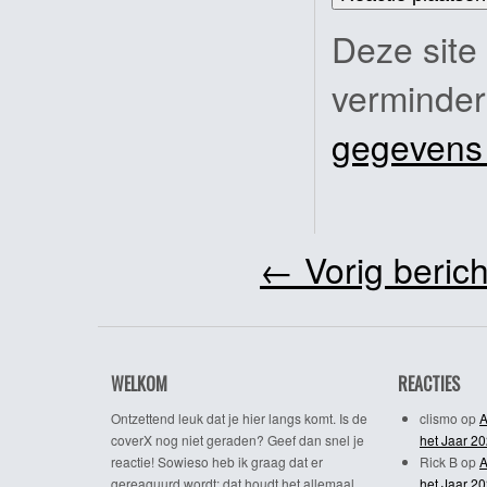
Deze site
verminde
gegevens
←
Vorig berich
WELKOM
REACTIES
Ontzettend leuk dat je hier langs komt. Is de
clismo
op
A
coverX nog niet geraden? Geef dan snel je
het Jaar 2
reactie! Sowieso heb ik graag dat er
Rick B
op
A
gereaguurd wordt; dat houdt het allemaal
het Jaar 2