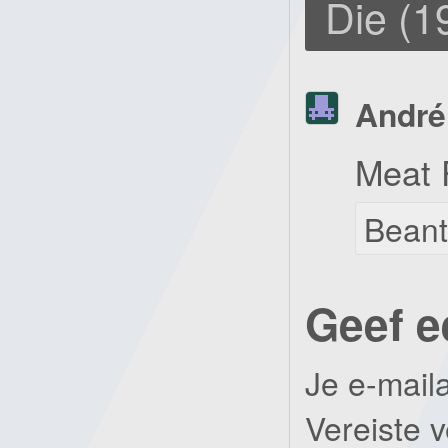
Die (1
André
Meat 
Bean
Geef e
Je e-mail
Vereiste 