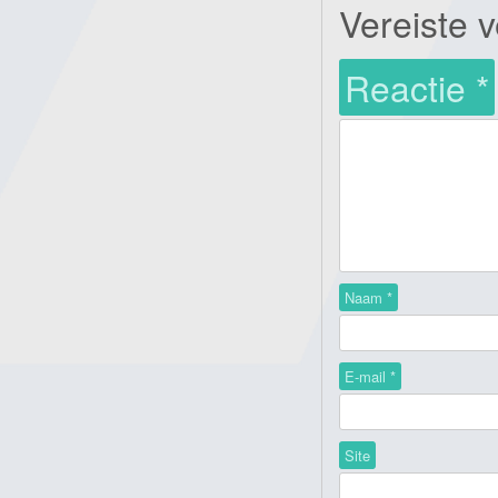
Vereiste 
Reactie
*
Naam
*
E-mail
*
Site