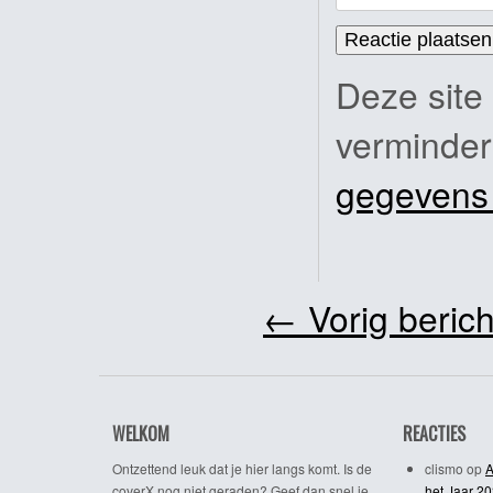
Deze site
verminde
gegevens
←
Vorig berich
WELKOM
REACTIES
Ontzettend leuk dat je hier langs komt. Is de
clismo
op
A
coverX nog niet geraden? Geef dan snel je
het Jaar 2