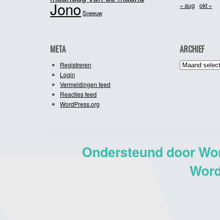
Jono
« aug
okt »
Sneeuw
META
ARCHIEF
Archief
Registreren
Login
Vermeldingen feed
Reacties feed
WordPress.org
Ondersteund door Wo
Word