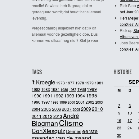
reactie! Sowieso heb ik graag dat er
Rick B
op
A
gereaguurd wordt; dat houdt het allemaal
het Jaar 2
levendig.
Herr Meijer
conXies’ A
Vergeet daarbij alsjeblieft niet dat ik dit
Rick
op
Ste
allemaal voor de gezelligheid doe. Dus
Album van 
kennen we elkaar nog niet? Stel je voor!
Joes Beere
conXies’ A
TAGS
HISTORIE
't Kroegie
SEP
1981
1973
1977
1978
1979
1989
1984
1988
1982
1983
1986
1987
M
D
1995
1992
1993
1990
1991
1994
2001
1996
1997
2002
1998
1999
2003
2000
2
3
2010
2009
2005
2007
2006
2004
2008
9
10
André
2011
2012
2013
Clismo
16
17
Blogman
23
24
ConXiesquiz
eerste
Dennes
30
maandag van de maand