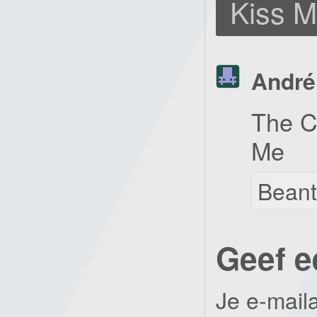
Kiss M
André
The C
Me
Bean
Geef e
Je e-mail