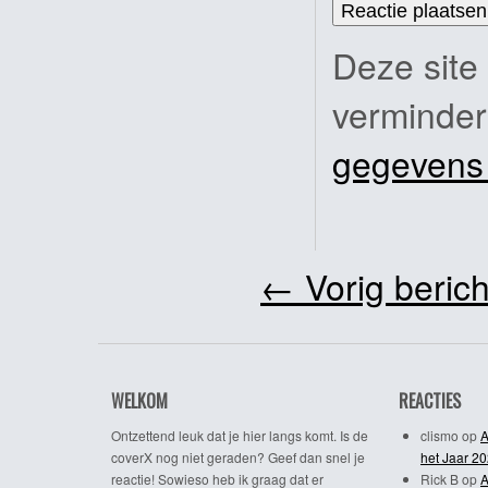
Deze site
verminde
gegevens
←
Vorig berich
WELKOM
REACTIES
Ontzettend leuk dat je hier langs komt. Is de
clismo
op
A
coverX nog niet geraden? Geef dan snel je
het Jaar 2
reactie! Sowieso heb ik graag dat er
Rick B
op
A