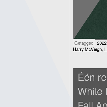
Getagged
2022
Harry McVeigh
,
I
Één re
White 
Fall A