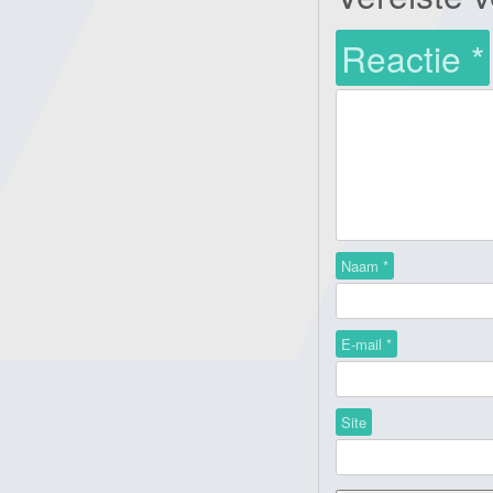
Reactie
*
Naam
*
E-mail
*
Site