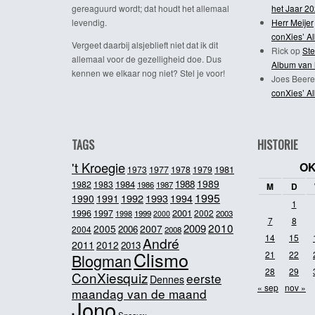
gereaguurd wordt; dat houdt het allemaal
het Jaar 2
levendig.
Herr Meijer
conXies’ A
Vergeet daarbij alsjeblieft niet dat ik dit
Rick
op
Ste
allemaal voor de gezelligheid doe. Dus
Album van 
kennen we elkaar nog niet? Stel je voor!
Joes Beere
conXies’ A
TAGS
HISTORIE
't Kroegie
OK
1981
1973
1977
1978
1979
1989
1984
1988
1982
1983
1986
1987
M
D
1995
1992
1993
1990
1991
1994
1
2001
1996
1997
2002
1998
1999
2003
2000
7
8
2010
2009
2005
2007
2006
2004
2008
14
15
André
2011
2012
2013
Clismo
21
22
Blogman
28
29
ConXiesquiz
eerste
Dennes
« sep
nov »
maandag van de maand
Jono
Sneeuw