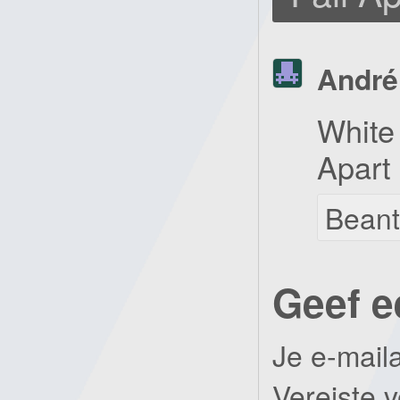
André
White 
Apart
Bean
Geef e
Je e-mail
Vereiste 