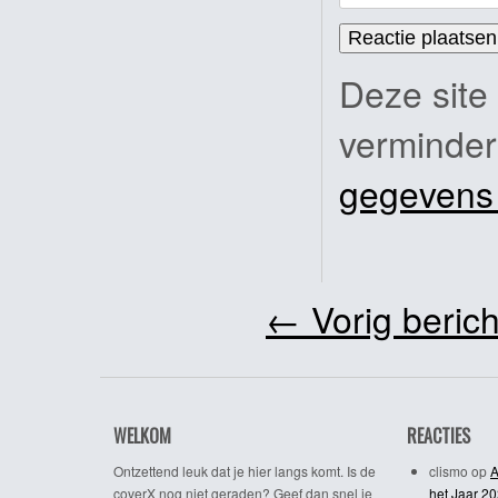
Deze site
verminde
gegevens
←
Vorig berich
WELKOM
REACTIES
Ontzettend leuk dat je hier langs komt. Is de
clismo
op
A
coverX nog niet geraden? Geef dan snel je
het Jaar 2