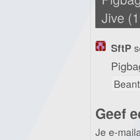
Jive (
SftP
s
Pigba
Bean
Geef e
Je e-mail