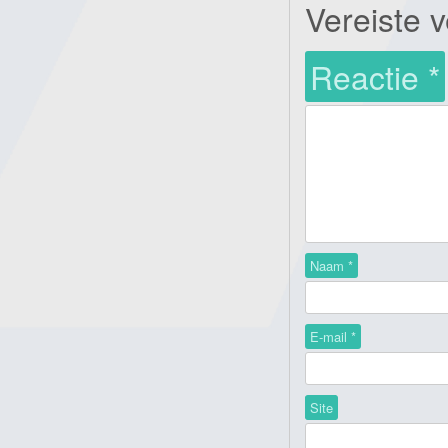
Vereiste 
Reactie
*
Naam
*
E-mail
*
Site