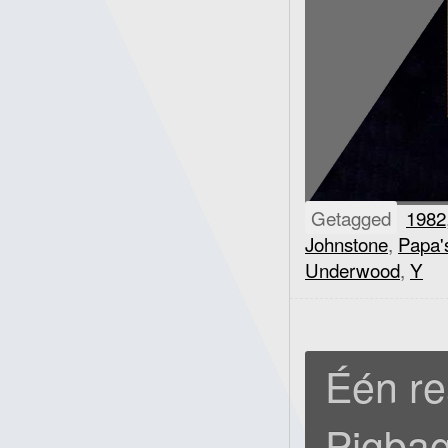
Getagged
1982
Johnstone
,
Papa'
Underwood
,
Y
Één re
Pigbag