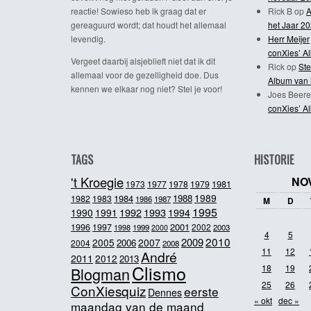
reactie! Sowieso heb ik graag dat er
Rick B
op
A
gereaguurd wordt; dat houdt het allemaal
het Jaar 2
levendig.
Herr Meijer
conXies’ A
Vergeet daarbij alsjeblieft niet dat ik dit
Rick
op
Ste
allemaal voor de gezelligheid doe. Dus
Album van 
kennen we elkaar nog niet? Stel je voor!
Joes Beere
conXies’ A
TAGS
HISTORIE
't Kroegie
NO
1981
1973
1977
1978
1979
1989
1984
1988
1982
1983
1986
1987
M
D
1995
1992
1993
1990
1991
1994
2001
1996
1997
2002
1998
1999
2003
2000
4
5
2010
2009
2005
2007
2006
2004
2008
11
12
André
2011
2012
2013
Clismo
18
19
Blogman
25
26
ConXiesquiz
eerste
Dennes
« okt
dec »
maandag van de maand